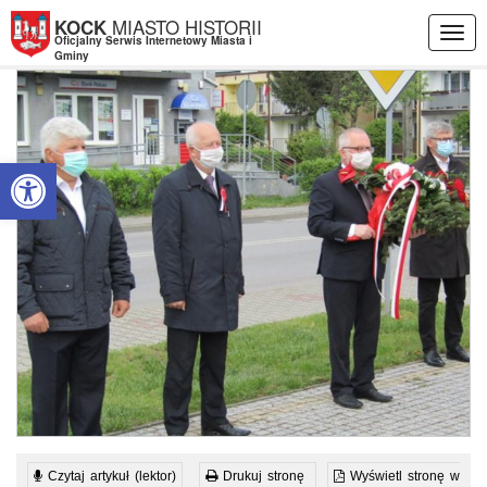
Przejdź do menu
Przejdź do stopki strony
Przejdź do głównej treści strony
MIASTO HISTORII
KOCK
Togg
Oficjalny Serwis Internetowy Miasta i
navig
Gminy
Otwórz pasek narzędzi
Czytaj artykuł (lektor)
Drukuj stronę
Wyświetl stronę w