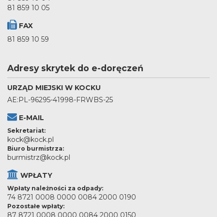
81 859 10 05
FAX
81 859 10 59
Adresy skrytek do e-doręczeń
URZĄD MIEJSKI W KOCKU
AE:PL-96295-41998-FRWBS-25
E-MAIL
Sekretariat:
kock@kock.pl
Biuro burmistrza:
burmistrz@kock.pl
WPŁATY
Wpłaty należności za odpady:
74 8721 0008 0000 0084 2000 0190
Pozostałe wpłaty:
87 8721 0008 0000 0084 2000 0150