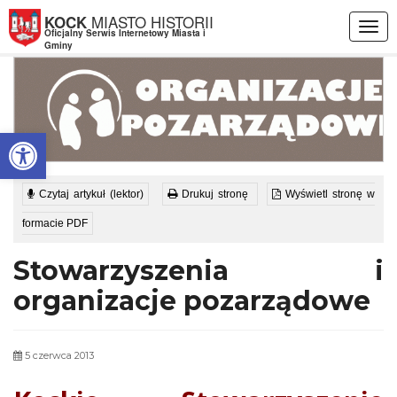
Przejdź do menu
Przejdź do stopki strony
Przejdź do głównej treści strony
MIASTO HISTORII
KOCK
Togg
Oficjalny Serwis Internetowy Miasta i
navig
Gminy
Otwórz pasek narzędzi
Czytaj artykuł (lektor)
Drukuj stronę
Wyświetl stronę w
formacie PDF
Stowarzyszenia i
organizacje pozarządowe
5 czerwca 2013