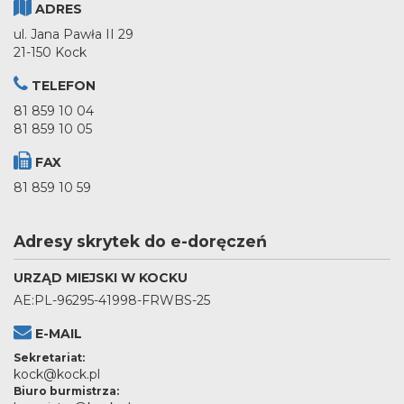
ADRES
ul. Jana Pawła II 29
21-150 Kock
TELEFON
81 859 10 04
81 859 10 05
FAX
81 859 10 59
Adresy skrytek do e-doręczeń
URZĄD MIEJSKI W KOCKU
AE:PL-96295-41998-FRWBS-25
E-MAIL
Sekretariat:
kock@kock.pl
Biuro burmistrza: