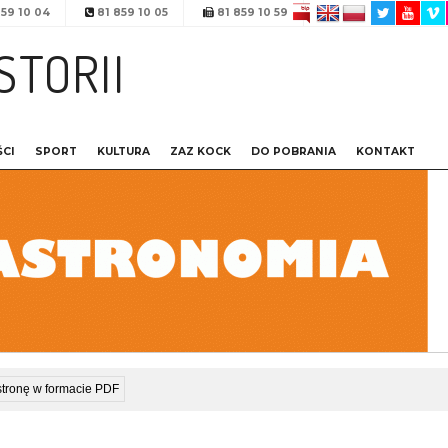
59 10 04
81 859 10 05
81 859 10 59
STORII
CI
SPORT
KULTURA
ZAZ KOCK
DO POBRANIA
KONTAKT
stronę w formacie PDF