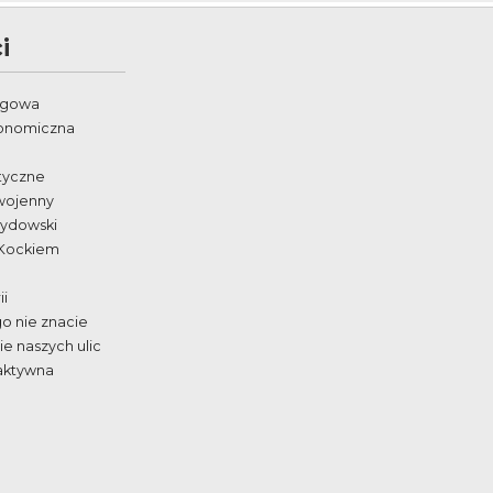
i
egowa
ronomiczna
styczne
wojenny
żydowski
 Kockiem
ii
go nie znacie
e naszych ulic
aktywna