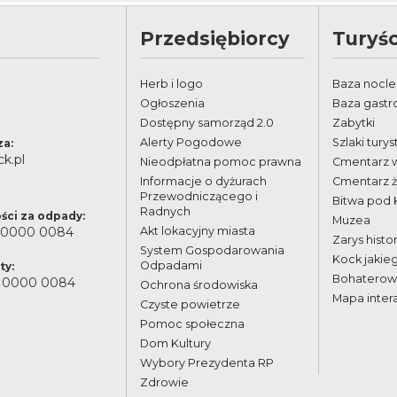
Przedsiębiorcy
Turyśc
Herb i logo
Baza nocl
Ogłoszenia
Baza gast
Dostępny samorząd 2.0
Zabytki
Alerty Pogodowe
Szlaki tury
za:
k.pl
Nieodpłatna pomoc prawna
Cmentarz 
Informacje o dyżurach
Cmentarz 
Przewodniczącego i
Bitwa pod
Radnych
ści za odpady:
Muzea
 0000 0084
Akt lokacyjny miasta
Zarys histor
System Gospodarowania
Kock jakie
Odpadami
ty:
Bohaterowi
 0000 0084
Ochrona środowiska
Mapa inter
Czyste powietrze
Pomoc społeczna
Dom Kultury
Wybory Prezydenta RP
Zdrowie