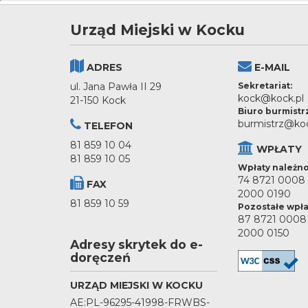
Urząd Miejski w Kocku
ADRES
E-MAIL
ul. Jana Pawła II 29
Sekretariat:
kock@kock.pl
21-150 Kock
Biuro burmistr
burmistrz@koc
TELEFON
81 859 10 04
WPŁATY
81 859 10 05
Wpłaty należno
74 8721 0008
FAX
2000 0190
81 859 10 59
Pozostałe wpła
87 8721 0008
2000 0150
Adresy skrytek do e-
doręczeń
URZĄD MIEJSKI W KOCKU
AE:PL-96295-41998-FRWBS-