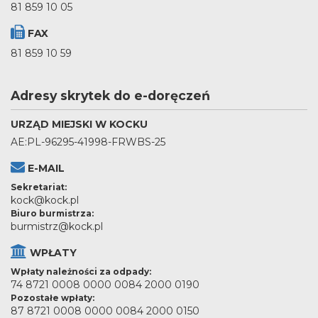
81 859 10 05
FAX
81 859 10 59
Adresy skrytek do e-doręczeń
URZĄD MIEJSKI W KOCKU
AE:PL-96295-41998-FRWBS-25
E-MAIL
Sekretariat:
kock@kock.pl
Biuro burmistrza:
burmistrz@kock.pl
WPŁATY
Wpłaty należności za odpady:
74 8721 0008 0000 0084 2000 0190
Pozostałe wpłaty:
87 8721 0008 0000 0084 2000 0150