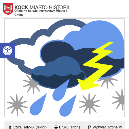
Przejdź do menu
Przejdź do stopki strony
Przejdź do głównej treści strony
MIASTO HISTORII
KOCK
Oficjalny Serwis Internetowy Miasta i
Gminy
Otwórz pasek narzędzi
Czytaj artykuł (lektor)
Drukuj stronę
Wyświetl stronę w