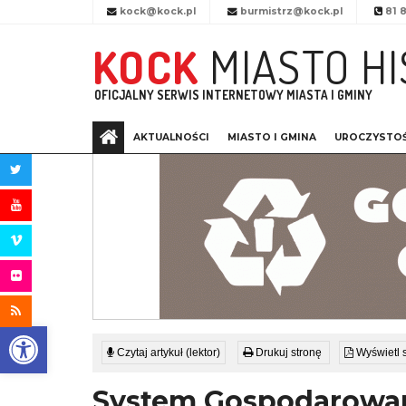
Przejdź do menu
Przejdź do stopki strony
Przejdź do głównej treści strony
kock@kock.pl
burmistrz@kock.pl
81 8
KOCK
MIASTO HI
OFICJALNY SERWIS INTERNETOWY MIASTA I GMINY
AKTUALNOŚCI
MIASTO I GMINA
UROCZYSTOŚ
STRONA
GŁÓWNA
Otwórz pasek narzędzi
Czytaj artykuł (lektor)
Drukuj stronę
Wyświetl 
System Gospodarowan