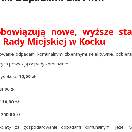
obowiązują nowe, wyższe st
ą Rady Miejskiej w Kocku
rowanie odpadami komunalnymi zbieranymi selektywnie, odbier
tórych powstają odpady komunalne:
wysokości
12,00 zł
;
24,00 zł
;
110,00 zł
;
i
700,00 zł
.
płaty za gospodarowanie odpadami komunalnymi, jeżeli wła