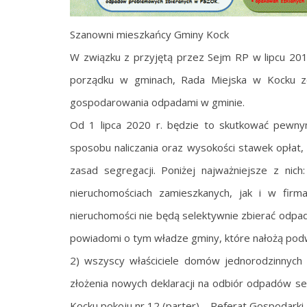
Szanowni mieszkańcy Gminy Kock
W związku z przyjętą przez Sejm RP w lipcu 2019
porządku w gminach, Rada Miejska w Kocku zo
gospodarowania odpadami w gminie.
Od 1 lipca 2020 r. będzie to skutkować pewny
sposobu naliczania oraz wysokości stawek opłat, 
zasad segregacji. Poniżej najważniejsze z ni
nieruchomościach zamieszkanych, jak i w firma
nieruchomości nie będą selektywnie zbierać odpad
powiadomi o tym władze gminy, które nałożą podw
2) wszyscy właściciele domów jednorodzinnych 
złożenia nowych deklaracji na odbiór odpadów s
Kocku pokoju nr 12 (parter) – Referat Gospodarki 