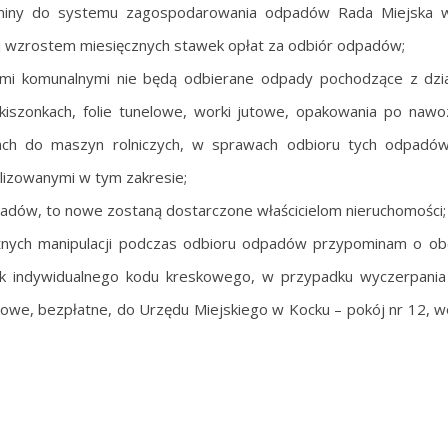
gminy do systemu zagospodarowania odpadów Rada Miejska 
ej wzrostem miesięcznych stawek opłat za odbiór odpadów;
i komunalnymi nie będą odbierane odpady pochodzące z dział
anokiszonkach, folie tunelowe, worki jutowe, opakowania po naw
ejach do maszyn rolniczych, w sprawach odbioru tych odpadów
lizowanymi w tym zakresie;
padów, to nowe zostaną dostarczone właścicielom nieruchomości;
różnych manipulacji podczas odbioru odpadów przypominam o o
nik indywidualnego kodu kreskowego, w przypadku wyczerpania
owe, bezpłatne, do Urzędu Miejskiego w Kocku – pokój nr 12, w