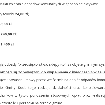
wiązku zbierania odpadów komunalnych w sposób selektywny:
wysokości
24,00 zł
;
48,00 zł
;
i
240,00 zł
;
i
1.400 zł
.
ją odpady (przedsiębiorstwa, sklepy itp.) są objęte gminnym s
homości są zobowiązani do wypełnienia oświadczenia w tej 
zek zawarcia umowy przez właściciela na odbiór odpadów kom
e Gminy Kock tego rodzaju działalności oraz kontrolowani
hunków z tytułu ponoszenia stosownych opłat oraz realizacji
czystości i porządku na terenie gminy.