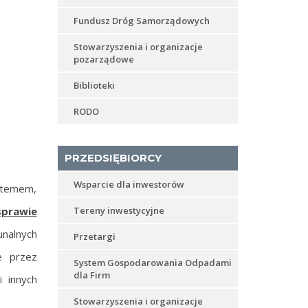
Fundusz Dróg Samorządowych
Stowarzyszenia i organizacje
pozarządowe
Biblioteki
RODO
PRZEDSIĘBIORCY
Wsparcie dla inwestorów
ystemem,
sprawie
Tereny inwestycyjne
unalnych
Przetargi
e przez
System Gospodarowania Odpadami
dla Firm
 innych
Stowarzyszenia i organizacje