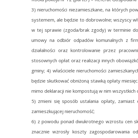
3) nieruchomości niezamieszkane, na których pow
systemem, ale będzie to dobrowolne; wszyscy wła
w tej sprawie (zgoda/brak zgody) w terminie d
umowy na odbiór odpadów komunalnych z firm
działalności oraz kontrolowanie przez pracow
stosownych opłat oraz realizacji innych obowiązk
gminy; 4) właściciele nieruchomości zamieszkan
będzie skutkować obniżoną stawką opłaty miesięcz
mimo deklaracji nie kompostują w nim wszystkich
5) zmieni się sposób ustalania opłaty, zamia
zamieszkującej nieruchomość;
6) z powodu ponad dwukrotnego wzrostu cen s
znacznie wzrosły koszty zagospodarowania o