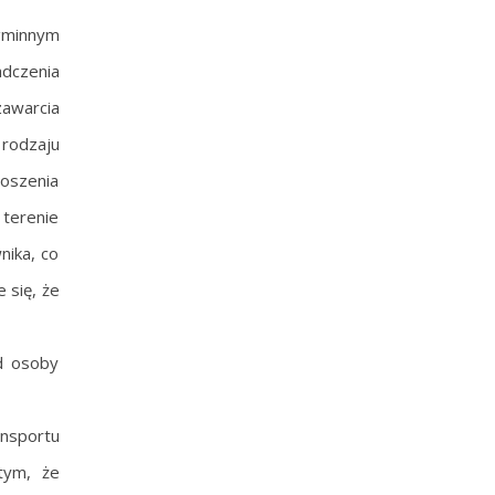
 gminnym
adczenia
zawarcia
rodzaju
oszenia
 terenie
nika, co
 się, że
d osoby
nsportu
tym, że