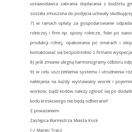
ustawodawca zabrania dopłacania z budżetu 
została zmuszona do podjęcia uchwały skutkując
7) w ramach opłaty za gospodarowanie odpadam
rolniczej i firm np. opony rolnicze, folie po si
produkcji rolnej, opakowania po smarach i ol
kontaktować się bezpośrednio z firmami wyspecja
8) jeśli zmianie ulegną harmonogramy odbioru od
9) w celu uszczelnienia systemu i utrudnienia 
naklejania na każdy wystawiany worek i pojem
worków, bądź kodów należy zgłosić się po dodatk
kodu kreskowego nie będą odbierane!!
Z poważaniem
Zastępca Burmistrza Miasta Kock
/-/ Maciej Tracz