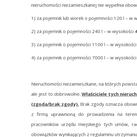
nieruchomości niezamieszkanej nie wypełnia obo
1) za pojemnik lub worek o pojemności 120 l – w 
2) za pojemnik o pojemności 240 l – w wysokości
3) za pojemnik o pojemności 1100 l – w wysokośc
4) za pojemnik o pojemności 7000 l – w wysokośc
Nieruchomości niezamieszkane, na których powsta
ale jest to dobrowolne.
Właściciele tych nieruc
(zgoda/brak zgody).
Brak zgody oznacza obowią
z firmą uprawnioną do prowadzenia na tereni
pracowników urzędu miejskiego tych umów, rac
obowiązków wynikających z regulaminu utrzymania 