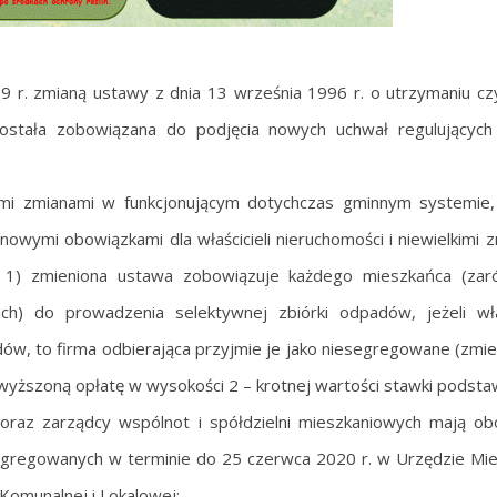
 r. zmianą ustawy z dnia 13 września 1996 r. o utrzymaniu czy
stała zobowiązana do podjęcia nowych uchwał regulujących
mi zmianami w funkcjonującym dotychczas gminnym systemie,
nowymi obowiązkami dla właścicieli nieruchomości i niewielkimi 
ch: 1) zmieniona ustawa zobowiązuje każdego mieszkańca (za
ch) do prowadzenia selektywnej zbiórki odpadów, jeżeli wła
ów, to firma odbierająca przyjmie je jako niesegregowane (zmie
yższoną opłatę w wysokości 2 – krotnej wartości stawki podsta
oraz zarządcy wspólnot i spółdzielni mieszkaniowych mają o
egregowanych w terminie do 25 czerwca 2020 r. w Urzędzie Mi
Komunalnej i Lokalowej;