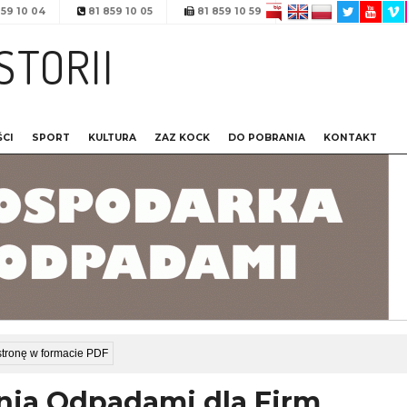
59 10 04
81 859 10 05
81 859 10 59
STORII
CI
SPORT
KULTURA
ZAZ KOCK
DO POBRANIA
KONTAKT
stronę w formacie PDF
ia Odpadami dla Firm