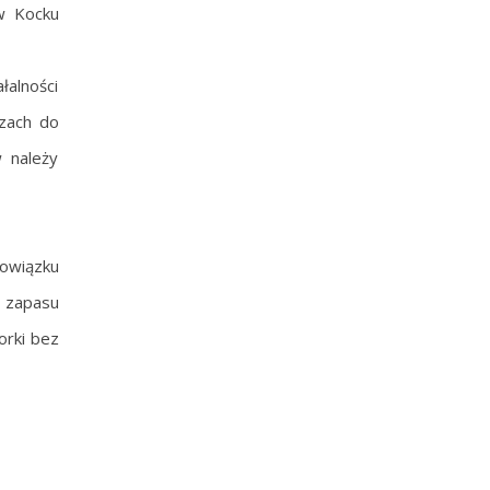
w Kocku
alności
ozach do
 należy
bowiązku
 zapasu
orki bez