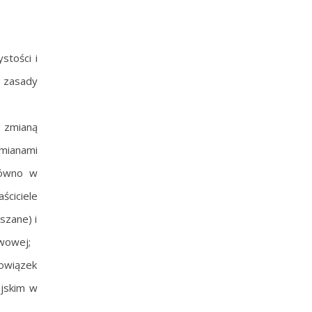
stości i
 zasady
 zmianą
zmianami
równo w
ściciele
szane) i
wowej;
bowiązek
ejskim w