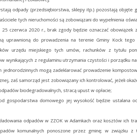
stają odpady (przedsiębiorstwa, sklepy itp.) pozostają objęte
ściciele tych nieruchomości są zobowiązani do wypełnienia oświ
o 25 czerwca 2020 r., brak zgody będzie oznaczać obowiązek 
ą uprawnioną do prowadzenia na terenie Gminy Kock tego 
ników urzędu miejskiego tych umów, rachunków z tytułu pon
ów wynikających z regulaminu utrzymania czystości i porządku na
ych jednorodzinnych mogą zadeklarować prowadzenie kompostow
nej, zaś samorząd jest zobowiązany ich kontrolować, jeżeli okaże
 odpadów biodegradowalnych, stracą upust w opłacie;
st od gospodarstwa domowego jej wysokość będzie ustalana o
kładowania odpadów w ZZOK w Adamkach oraz kosztów ich tra
dpadów komunalnych ponoszone przez gminę; w związku z 