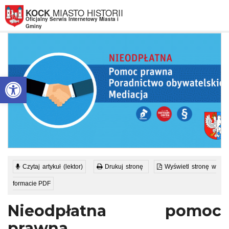
Przejdź do menu
Przejdź do stopki strony
Przejdź do głównej treści strony
MIASTO HISTORII
KOCK
Oficjalny Serwis Internetowy Miasta i
Gminy
Otwórz pasek narzędzi
Czytaj artykuł (lektor)
Drukuj stronę
Wyświetl stronę w
formacie PDF
Nieodpłatna pomoc
prawna