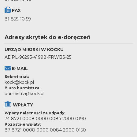
FAX
81 859 10 59
Adresy skrytek do e-doręczeń
URZĄD MIEJSKI W KOCKU
AE:PL-96295-41998-FRWBS-25
E-MAIL
Sekretariat:
kock@kock.pl
Biuro burmistrza:
burmistrz@kock.pl
WPŁATY
Wpłaty należności za odpady:
74 8721 0008 0000 0084 2000 0190
Pozostałe wpłaty:
87 8721 0008 0000 0084 2000 0150