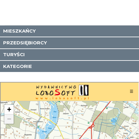
MIESZKAŃCY
PRZEDSIĘBIORCY
TURYŚCI
KATEGORIE