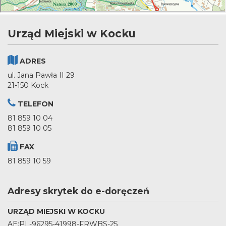
Urząd Miejski w Kocku
ADRES
ul. Jana Pawła II 29
21-150 Kock
TELEFON
81 859 10 04
81 859 10 05
FAX
81 859 10 59
Adresy skrytek do e-doręczeń
URZĄD MIEJSKI W KOCKU
AE:PL-96295-41998-FRWBS-25