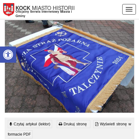
Przejdź do menu
Przejdź do stopki strony
Przejdź do głównej treści strony
MIASTO HISTORII
KOCK
Togg
Oficjalny Serwis Internetowy Miasta i
navig
Gminy
Otwórz pasek narzędzi
Czytaj artykuł (lektor)
Drukuj stronę
Wyświetl stronę w
formacie PDF