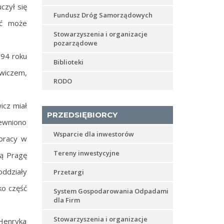
czył się
Fundusz Dróg Samorządowych
yć może
Stowarzyszenia i organizacje
pozarządowe
794 roku
Biblioteki
owiczem,
RODO
icz miał
PRZEDSIĘBIORCY
pewniono
Wsparcie dla inwestorów
 pracy w
Tereny inwestycyjne
ką Pragę
oddziały
Przetargi
ko część
System Gospodarowania Odpadami
dla Firm
Stowarzyszenia i organizacje
 Henryka