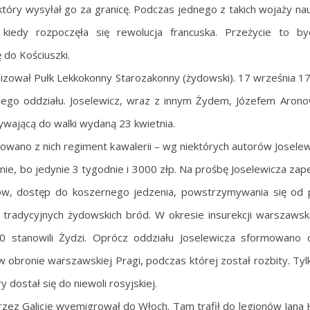
który wysyłał go za granicę. Podczas jednego z takich wojaży nau
 kiedy rozpoczęła się rewolucja francuska. Przeżycie to b
 do Kościuszki.
nizował Pułk Lekkokonny Starozakonny (żydowski). 17 września 1
skiego oddziału. Joselewicz, wraz z innym Żydem, Józefem Aron
ywającą do walki wydaną 23 kwietnia.
ano z nich regiment kawalerii – wg niektórych autorów Joselew
ie, bo jedynie 3 tygodnie i 3000 złp. Na prośbę Joselewicza za
ajów, dostęp do koszernego jedzenia, powstrzymywania się od
a tradycyjnych żydowskich bród. W okresie insurekcji warszaws
0 stanowili Żydzi. Oprócz oddziału Joselewicza sformowano 
ł w obronie warszawskiej Pragi, podczas której został rozbity. Tyl
 dostał się do niewoli rosyjskiej.
 przez Galicję wyemigrował do Włoch. Tam trafił do legionów Jana