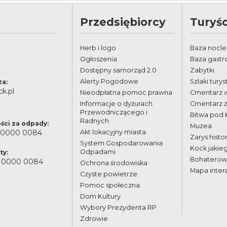
Przedsiębiorcy
Turyśc
Herb i logo
Baza nocl
Ogłoszenia
Baza gast
Dostępny samorząd 2.0
Zabytki
Alerty Pogodowe
Szlaki tury
za:
k.pl
Nieodpłatna pomoc prawna
Cmentarz 
Informacje o dyżurach
Cmentarz 
Przewodniczącego i
Bitwa pod
Radnych
ści za odpady:
Muzea
 0000 0084
Akt lokacyjny miasta
Zarys histor
System Gospodarowania
Kock jakie
Odpadami
ty:
Bohaterowi
 0000 0084
Ochrona środowiska
Mapa inter
Czyste powietrze
Pomoc społeczna
Dom Kultury
Wybory Prezydenta RP
Zdrowie