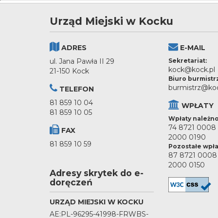
Urząd Miejski w Kocku
ADRES
E-MAIL
ul. Jana Pawła II 29
Sekretariat:
kock@kock.pl
21-150 Kock
Biuro burmistr
burmistrz@koc
TELEFON
81 859 10 04
WPŁATY
81 859 10 05
Wpłaty należno
74 8721 0008
FAX
2000 0190
81 859 10 59
Pozostałe wpła
87 8721 0008
2000 0150
Adresy skrytek do e-
doręczeń
URZĄD MIEJSKI W KOCKU
AE:PL-96295-41998-FRWBS-