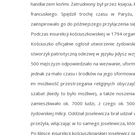
handlarzem końmi. Zatrudniony był przez księcia, 
francuskiego. Spędził trochę czasu w Paryżu,
zainspirowało go do późniejszego przyłączenia się
Podczas insurekcji kościuszkowskiej w 1794 orga
Kościuszko oficjalnie ogłosił utworzenie żydow
stworzyli patriotyczną odezwę w języku jidysz wz
500 mężczyzn odpowiedziało na wezwanie, uformow
jednak za mało czasu i środków na jego sformowan
im możliwość przestrzegania religijnych obycz
szabat (kiedy to było możliwe), a także noszeni
zamieszkiwało ok. 7000 ludzi, z czego ok. 500
żydowskiej milicji. Oddział Joselewicza brał udzia
przeżyła, włączając w to samego Joselewicza, który
Po klęsce insurekcji kościuszkowskiej Joselewicz