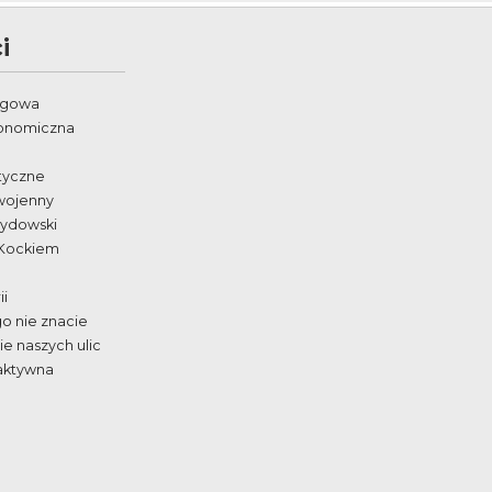
i
egowa
ronomiczna
styczne
wojenny
żydowski
 Kockiem
ii
go nie znacie
e naszych ulic
aktywna