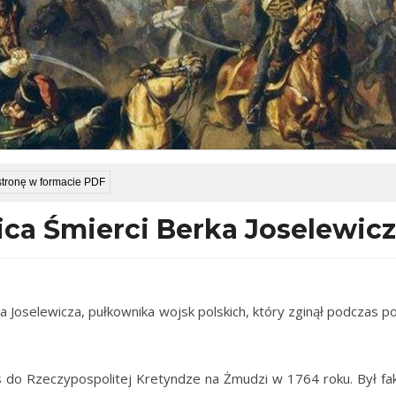
stronę w formacie PDF
ica Śmierci Berka Joselewic
a Joselewicza,
pułkownika wojsk polskich, który zginął podczas po
s do Rzeczypospolitej Kretyndze na Żmudzi w 1764 roku. Był fa