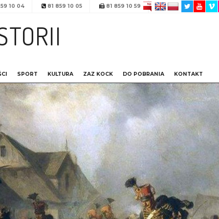
59 10 04
81 859 10 05
81 859 10 59
STORII
CI
SPORT
KULTURA
ZAZ KOCK
DO POBRANIA
KONTAKT