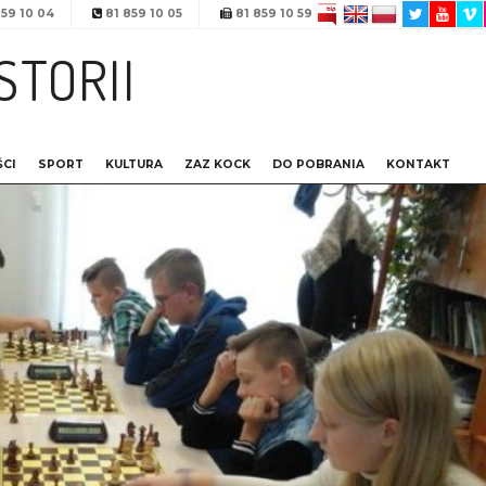
59 10 04
81 859 10 05
81 859 10 59
STORII
CI
SPORT
KULTURA
ZAZ KOCK
DO POBRANIA
KONTAKT