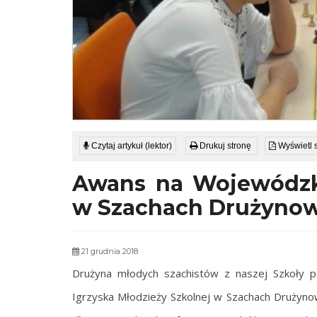
Czytaj artykuł (lektor)
Drukuj stronę
Wyświetl 
Awans na Wojewódzki
w Szachach Drużyno
21 grudnia 2018
Drużyna młodych szachistów z naszej Szkoły p
Igrzyska Młodzieży Szkolnej w Szachach Drużyno