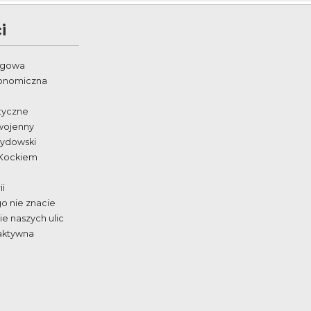
i
egowa
ronomiczna
styczne
wojenny
żydowski
 Kockiem
ii
go nie znacie
e naszych ulic
aktywna