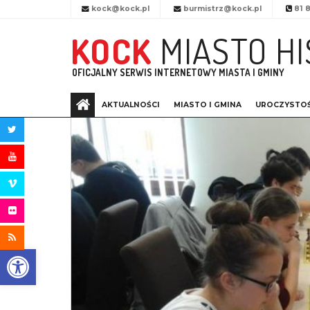
Przejdź do menu
Przejdź do stopki strony
Przejdź do głównej treści strony
kock@kock.pl
burmistrz@kock.pl
81 8
KOCK
MIASTO HI
OFICJALNY SERWIS INTERNETOWY MIASTA I GMINY
AKTUALNOŚCI
MIASTO I GMINA
UROCZYSTOŚ
STRONA
GŁÓWNA
Otwórz pasek narzędzi