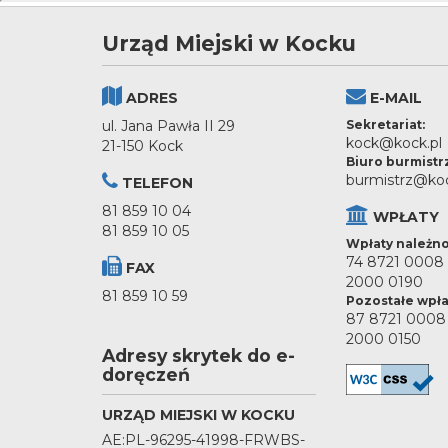
Urząd Miejski w Kocku
ADRES
E-MAIL
ul. Jana Pawła II 29
Sekretariat:
kock@kock.pl
21-150 Kock
Biuro burmistr
burmistrz@koc
TELEFON
81 859 10 04
WPŁATY
81 859 10 05
Wpłaty należno
74 8721 0008
FAX
2000 0190
81 859 10 59
Pozostałe wpła
87 8721 0008
2000 0150
Adresy skrytek do e-
doręczeń
URZĄD MIEJSKI W KOCKU
AE:PL-96295-41998-FRWBS-