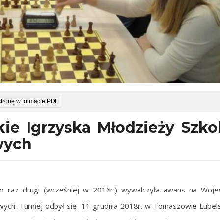
stronę w formacie PDF
e Igrzyska Młodzieży Szko
wych
o raz drugi (wcześniej w 2016r.) wywalczyła awans
na Wojew
wych. Turniej odbył się 11 grudnia 2018r. w Tomaszowie Lubel