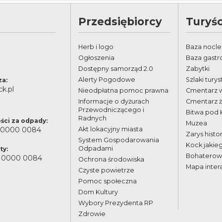
Przedsiębiorcy
Turyśc
Herb i logo
Baza nocl
Ogłoszenia
Baza gast
Dostępny samorząd 2.0
Zabytki
Alerty Pogodowe
Szlaki tury
za:
k.pl
Nieodpłatna pomoc prawna
Cmentarz 
Informacje o dyżurach
Cmentarz 
Przewodniczącego i
Bitwa pod
Radnych
ści za odpady:
Muzea
 0000 0084
Akt lokacyjny miasta
Zarys histor
System Gospodarowania
Kock jakie
Odpadami
ty:
Bohaterowi
 0000 0084
Ochrona środowiska
Mapa inter
Czyste powietrze
Pomoc społeczna
Dom Kultury
Wybory Prezydenta RP
Zdrowie