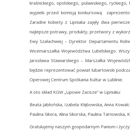
kraśnickiego, opolskiego, puławskiego, ryckiego,
wypieki przed komisją konkursową zaprezentow
Zaradne kobiety z Lipniaka zajęły dwa pierwsze 
najlepsze potrawy, produkty, przetwory z wykorz
Ewy Szałachwiej – Dyrektor Departamentu Roln
Wicemarszałka Województwa Lubelskiego. Wszys
Jarosława Stawiarskiego – Marszałka Województ
będzie reprezentować powiat lubartowski podcza
Operowej Centrum Spotkania Kultur w Lublinie.
A oto skład KGW „Lipowe Zacisze” w Lipniaku:
Beata Jabłońska, Izabela Klębowska, Anna Kowalcz
Paulina Sikora, Alina Sikorska, Paulina Tarnowska
Gratulujemy naszym gospodarnym Paniom i życzy