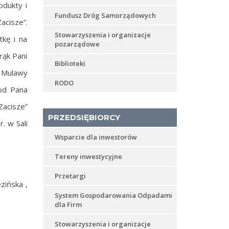
odukty i
Fundusz Dróg Samorządowych
cisze”.
Stowarzyszenia i organizacje
tkę i na
pozarządowe
rąk Pani
Biblioteki
 Mulawy
RODO
od Pana
Zacisze”
PRZEDSIĘBIORCY
. w Sali
Wsparcie dla inwestorów
Tereny inwestycyjne
Przetargi
zińska ,
System Gospodarowania Odpadami
dla Firm
Stowarzyszenia i organizacje