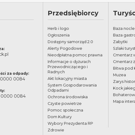
Przedsiębiorcy
Turyśc
Herb i logo
Baza nocl
Ogłoszenia
Baza gast
Dostępny samorząd 2.0
Zabytki
Alerty Pogodowe
Szlaki tury
za:
k.pl
Nieodpłatna pomoc prawna
Cmentarz 
Informacje o dyżurach
Cmentarz 
Przewodniczącego i
Bitwa pod
Radnych
ści za odpady:
Muzea
 0000 0084
Akt lokacyjny miasta
Zarys histor
System Gospodarowania
Kock jakie
Odpadami
ty:
Bohaterowi
 0000 0084
Ochrona środowiska
Mapa inter
Czyste powietrze
Pomoc społeczna
Dom Kultury
Wybory Prezydenta RP
Zdrowie