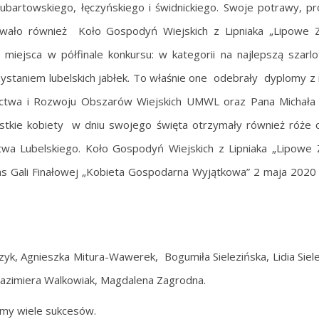
 lubartowskiego, łęczyńskiego i świdnickiego. Swoje potrawy, pr
ało również Koło Gospodyń Wiejskich z Lipniaka „Lipowe Za
miejsca w półfinale konkursu: w kategorii na najlepszą szarlo
ystaniem lubelskich jabłek. To właśnie one odebrały dyplomy z 
ictwa i Rozwoju Obszarów Wiejskich UMWL oraz Pana Michała
tkie kobiety w dniu swojego święta otrzymały również róże 
wa Lubelskiego. Koło Gospodyń Wiejskich z Lipniaka „Lipowe 
s Gali Finałowej „Kobieta Gospodarna Wyjątkowa” 2 maja 2020 r
yk, Agnieszka Mitura-Wawerek, Bogumiła Sielezińska, Lidia Siele
, Kazimiera Walkowiak, Magdalena Zagrodna.
my wiele sukcesów.