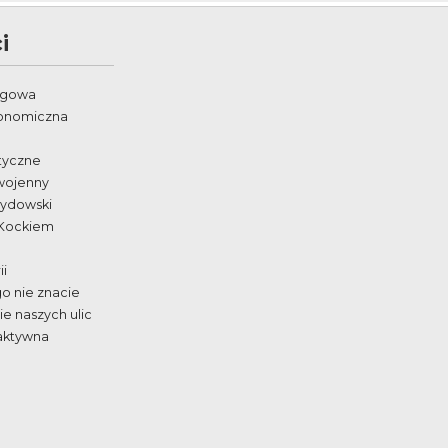
i
egowa
ronomiczna
styczne
wojenny
żydowski
 Kockiem
ii
go nie znacie
e naszych ulic
aktywna