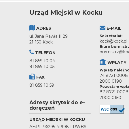
Urząd Miejski w Kocku
ADRES
E-MAIL
ul. Jana Pawła II 29
Sekretariat:
kock@kock.pl
21-150 Kock
Biuro burmistr
burmistrz@koc
TELEFON
81 859 10 04
WPŁATY
81 859 10 05
Wpłaty należno
74 8721 0008
FAX
2000 0190
81 859 10 59
Pozostałe wpła
87 8721 0008
2000 0150
Adresy skrytek do e-
doręczeń
URZĄD MIEJSKI W KOCKU
AE:PL-96295-41998-FRWBS-