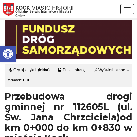
Przejdź do menu
Przejdź do stopki strony
Przejdź do głównej treści strony
MIASTO HISTORII
KOCK
Togg
Oficjalny Serwis Internetowy Miasta i
navig
Gminy
Otwórz pasek narzędzi
Czytaj artykuł (lektor)
Drukuj stronę
Wyświetl stronę w
formacie PDF
Przebudowa drogi
gminnej nr 112605L (ul.
Św. Jana Chrzciciela)od
km 0+000 do km 0+830 w