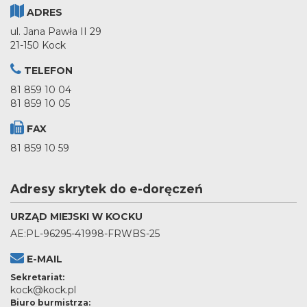
ADRES
ul. Jana Pawła II 29
21-150 Kock
TELEFON
81 859 10 04
81 859 10 05
FAX
81 859 10 59
Adresy skrytek do e-doręczeń
URZĄD MIEJSKI W KOCKU
AE:PL-96295-41998-FRWBS-25
E-MAIL
Sekretariat:
kock@kock.pl
Biuro burmistrza: