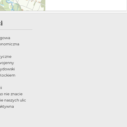
i
egowa
ronomiczna
styczne
wojenny
żydowski
 Kockiem
ii
go nie znacie
e naszych ulic
aktywna