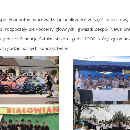
espół Hipopotam wprowadzając publiczność w część koncertową 
9:30, rozpoczęły się koncerty głównych gwiazd: Zespół News or
ny przez Fundację Sztukmistrze o godz. 22:00, który zgromadzi
ych godzin nocnych, kończąc festyn.