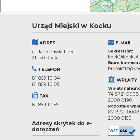
Urząd Miejski w Kocku
ADRES
E-MAIL
ul. Jana Pawła II 29
Sekretariat:
kock@kock.pl
21-150 Kock
Biuro burmistr
burmistrz@koc
TELEFON
81 859 10 04
WPŁATY
81 859 10 05
Wpłaty należno
74 8721 0008
FAX
2000 0190
81 859 10 59
Pozostałe wpła
87 8721 0008
2000 0150
Adresy skrytek do e-
doręczeń