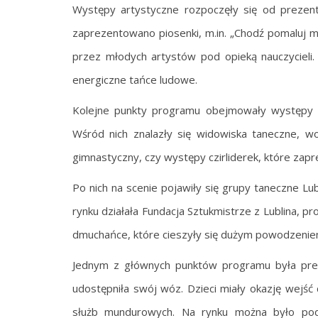
Występy artystyczne rozpoczęły się od prezent
zaprezentowano piosenki, m.in. „Chodź pomaluj m
przez młodych artystów pod opieką nauczycieli
energiczne tańce ludowe.
Kolejne punkty programu obejmowały występy u
Wśród nich znalazły się widowiska taneczne, wo
gimnastyczny, czy występy czirliderek, które zap
Po nich na scenie pojawiły się grupy taneczne L
rynku działała Fundacja Sztukmistrze z Lublina, pr
dmuchańce, które cieszyły się dużym powodzeniem
Jednym z głównych punktów programu była prez
udostępniła swój wóz. Dzieci miały okazję wejść
służb mundurowych. Na rynku można było pod