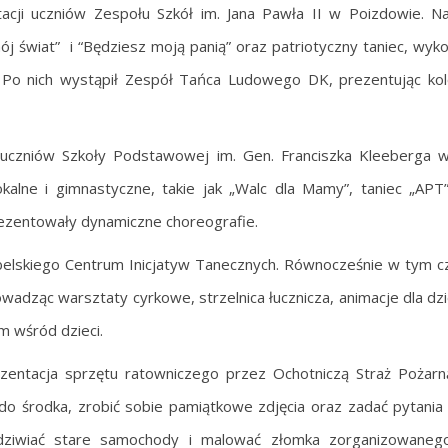
acji uczniów Zespołu Szkół im. Jana Pawła II w Poizdowie. N
ój świat” i “Będziesz moją panią” oraz patriotyczny taniec, wy
. Po nich wystąpił Zespół Tańca Ludowego DK, prezentując ko
czniów Szkoły Podstawowej im. Gen. Franciszka Kleeberga w
kalne i gimnastyczne, takie jak „Walc dla Mamy”, taniec „APT
rezentowały dynamiczne choreografie.
ubelskiego Centrum Inicjatyw Tanecznych. Równocześnie w tym c
owadząc warsztaty cyrkowe, strzelnica łucznicza, animacje dla dzi
 wśród dzieci.
entacja sprzętu ratowniczego przez Ochotniczą Straż Pożarną
 do środka, zrobić sobie pamiątkowe zdjęcia oraz zadać pytania
ziwiać stare samochody i malować złomka zorganizowaneg