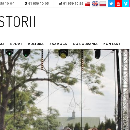
59 10 04
81 859 10 05
81 859 10 59
STORII
CI
SPORT
KULTURA
ZAZ KOCK
DO POBRANIA
KONTAKT