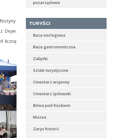
pozarządowe
festyny.
TURYŚCI
az Dejw.
Baza noclegowa
ł liczną
Baza gastronomiczna
Zabytki
Szlaki turystyczne
Cmentarz wojenny
Cmentarz żydowski
Bitwa pod Kockiem
Muzea
Zarys historii