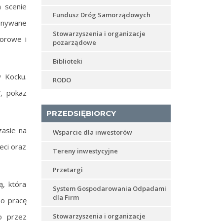
a scenie
Fundusz Dróg Samorządowych
konywane
Stowarzyszenia i organizacje
lorowe i
pozarządowe
Biblioteki
 Kocku.
RODO
”, pokaz
PRZEDSIĘBIORCY
zasie na
Wsparcie dla inwestorów
eci oraz
Tereny inwestycyjne
Przetargi
, która
System Gospodarowania Odpadami
dla Firm
 o pracę
o przez
Stowarzyszenia i organizacje