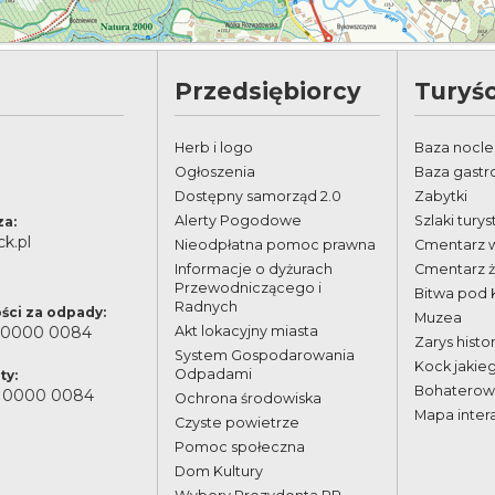
Przedsiębiorcy
Turyśc
Herb i logo
Baza nocl
Ogłoszenia
Baza gast
Dostępny samorząd 2.0
Zabytki
Alerty Pogodowe
Szlaki tury
za:
k.pl
Nieodpłatna pomoc prawna
Cmentarz 
Informacje o dyżurach
Cmentarz 
Przewodniczącego i
Bitwa pod
Radnych
ści za odpady:
Muzea
 0000 0084
Akt lokacyjny miasta
Zarys histor
System Gospodarowania
Kock jakie
Odpadami
ty:
Bohaterowi
 0000 0084
Ochrona środowiska
Mapa inter
Czyste powietrze
Pomoc społeczna
Dom Kultury