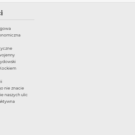
i
egowa
ronomiczna
styczne
wojenny
żydowski
 Kockiem
ii
go nie znacie
e naszych ulic
aktywna