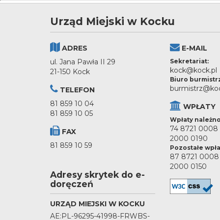
Urząd Miejski w Kocku
ADRES
E-MAIL
ul. Jana Pawła II 29
Sekretariat:
kock@kock.pl
21-150 Kock
Biuro burmistr
burmistrz@koc
TELEFON
81 859 10 04
WPŁATY
81 859 10 05
Wpłaty należno
74 8721 0008
FAX
2000 0190
81 859 10 59
Pozostałe wpła
87 8721 0008
2000 0150
Adresy skrytek do e-
doręczeń
URZĄD MIEJSKI W KOCKU
AE:PL-96295-41998-FRWBS-