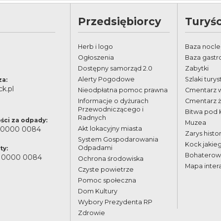
Przedsiębiorcy
Turyśc
Herb i logo
Baza nocl
Ogłoszenia
Baza gast
Dostępny samorząd 2.0
Zabytki
Alerty Pogodowe
Szlaki tury
za:
k.pl
Nieodpłatna pomoc prawna
Cmentarz 
Informacje o dyżurach
Cmentarz 
Przewodniczącego i
Bitwa pod
Radnych
ści za odpady:
Muzea
 0000 0084
Akt lokacyjny miasta
Zarys histor
System Gospodarowania
Kock jakie
Odpadami
ty:
Bohaterowi
 0000 0084
Ochrona środowiska
Mapa inter
Czyste powietrze
Pomoc społeczna
Dom Kultury
Wybory Prezydenta RP
Zdrowie