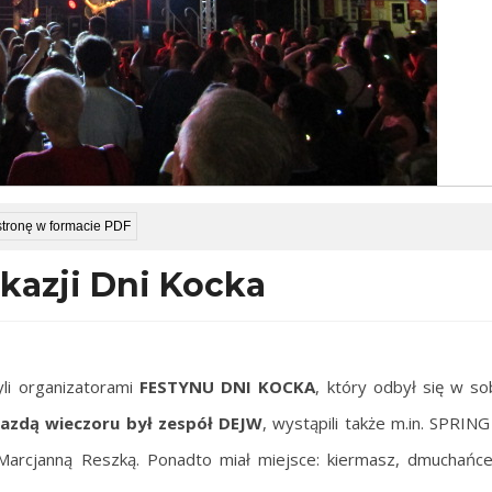
stronę w formacie PDF
azji Dni Kocka
yli organizatorami
FESTYNU
DNI KOCKA
, który odbył się w s
azdą wieczoru był zespół DEJW
, wystąpili także m.in. SPRIN
Marcjanną Reszką. Ponadto miał miejsce: kiermasz, dmuchańce