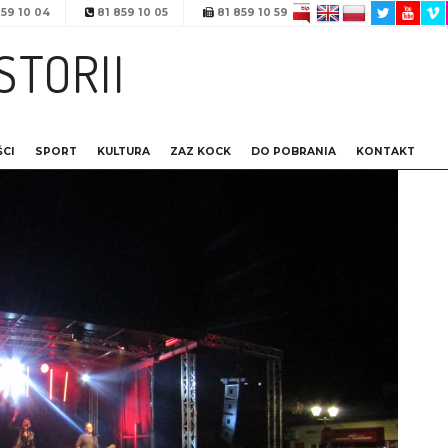
59 10 04
81 859 10 05
81 859 10 59
STORII
CI
SPORT
KULTURA
ZAZ KOCK
DO POBRANIA
KONTAKT