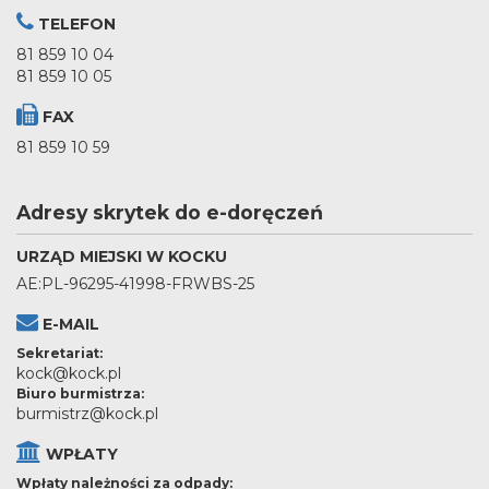
TELEFON
81 859 10 04
81 859 10 05
FAX
81 859 10 59
Adresy skrytek do e-doręczeń
URZĄD MIEJSKI W KOCKU
AE:PL-96295-41998-FRWBS-25
E-MAIL
Sekretariat:
kock@kock.pl
Biuro burmistrza:
burmistrz@kock.pl
WPŁATY
Wpłaty należności za odpady: