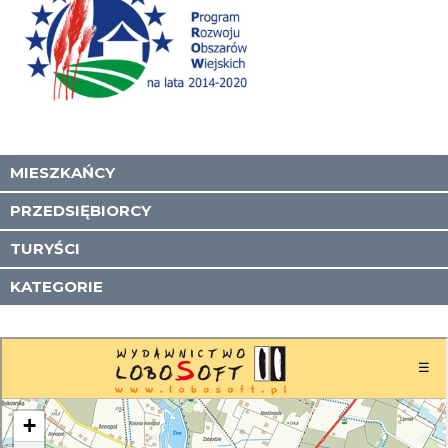
MIESZKAŃCY
PRZEDSIĘBIORCY
TURYŚCI
KATEGORIE