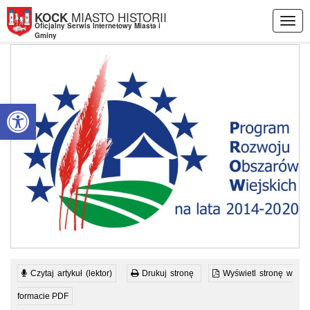
Przejdź do menu
Przejdź do stopki strony
Przejdź do głównej treści strony
MIASTO HISTORII
KOCK
Togg
Oficjalny Serwis Internetowy Miasta i
navig
Gminy
Otwórz pasek narzędzi
Czytaj artykuł (lektor)
Drukuj stronę
Wyświetl stronę w
formacie PDF