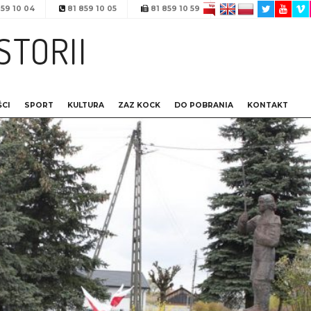
59 10 04
81 859 10 05
81 859 10 59
STORII
CI
SPORT
KULTURA
ZAZ KOCK
DO POBRANIA
KONTAKT