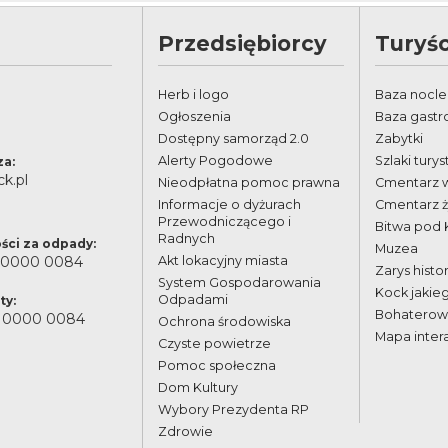
Przedsiębiorcy
Turyśc
Herb i logo
Baza nocl
Ogłoszenia
Baza gast
Dostępny samorząd 2.0
Zabytki
Alerty Pogodowe
Szlaki tury
za:
k.pl
Nieodpłatna pomoc prawna
Cmentarz 
Informacje o dyżurach
Cmentarz 
Przewodniczącego i
Bitwa pod
Radnych
ści za odpady:
Muzea
 0000 0084
Akt lokacyjny miasta
Zarys histor
System Gospodarowania
Kock jakie
Odpadami
ty:
Bohaterowi
 0000 0084
Ochrona środowiska
Mapa inter
Czyste powietrze
Pomoc społeczna
Dom Kultury
Wybory Prezydenta RP
Zdrowie