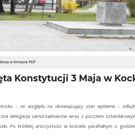
stronę w formacie PDF
a Konstytucji 3 Maja w Koc
 Kocku
– ze względu na obowiązujący stan epidemii – odbył
ieliczna delegacja samorządowców wraz z pocztem sztandarowy
ki. Po krótkiej uroczystości w kościele parafialnym o godzin