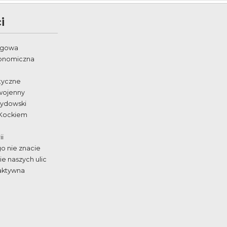
i
egowa
ronomiczna
styczne
wojenny
żydowski
 Kockiem
ii
go nie znacie
e naszych ulic
aktywna