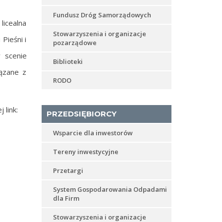
Fundusz Dróg Samorządowych
icealna
Stowarzyszenia i organizacje
Pieśni i
pozarządowe
 scenie
Biblioteki
iązane z
RODO
 link:
PRZEDSIĘBIORCY
Wsparcie dla inwestorów
Tereny inwestycyjne
Przetargi
System Gospodarowania Odpadami
dla Firm
Stowarzyszenia i organizacje