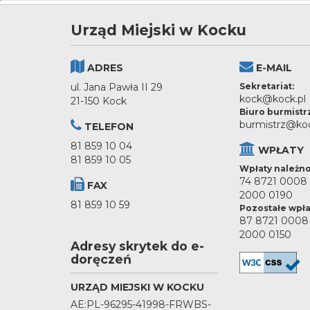
Urząd Miejski w Kocku
ADRES
E-MAIL
ul. Jana Pawła II 29
Sekretariat:
kock@kock.pl
21-150 Kock
Biuro burmistr
burmistrz@koc
TELEFON
81 859 10 04
WPŁATY
81 859 10 05
Wpłaty należno
74 8721 0008
FAX
2000 0190
81 859 10 59
Pozostałe wpła
87 8721 0008
2000 0150
Adresy skrytek do e-
doręczeń
URZĄD MIEJSKI W KOCKU
AE:PL-96295-41998-FRWBS-