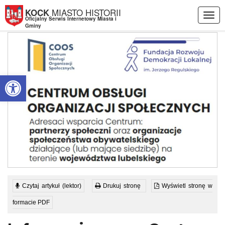
Przejdź do menu
Przejdź do stopki strony
Przejdź do głównej treści strony
MIASTO HISTORII
KOCK
Togg
Oficjalny Serwis Internetowy Miasta i
navig
Gminy
Otwórz pasek narzędzi
Czytaj artykuł (lektor)
Drukuj stronę
Wyświetl stronę w
formacie PDF