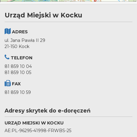
Urząd Miejski w Kocku
ADRES
ul. Jana Pawła II 29
21-150 Kock
TELEFON
81 859 10 04
81 859 10 05
FAX
81 859 10 59
Adresy skrytek do e-doręczeń
URZĄD MIEJSKI W KOCKU
AE:PL-96295-41998-FRWBS-25