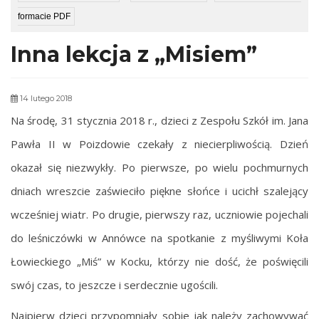
formacie PDF
Inna lekcja z „Misiem”
14 lutego 2018
Na środę, 31 stycznia 2018 r., dzieci z Zespołu Szkół im. Jana
Pawła II w Poizdowie
czekały z niecierpliwością. Dzień
okazał się niezwykły. Po pierwsze, po wielu pochmurnych
dniach wreszcie zaświeciło piękne słońce i ucichł szalejący
wcześniej wiatr. Po drugie, pierwszy raz, uczniowie pojechali
do leśniczówki w Annówce na spotkanie z myśliwymi Koła
Łowieckiego „Miś” w Kocku, którzy nie dość, że poświęcili
swój czas, to jeszcze i serdecznie ugościli.
Najpierw dzieci przypomniały sobie jak należy zachowywać