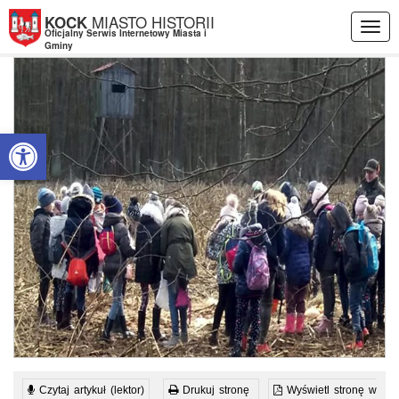
Przejdź do menu
Przejdź do stopki strony
Przejdź do głównej treści strony
MIASTO HISTORII
KOCK
Togg
Oficjalny Serwis Internetowy Miasta i
navig
Gminy
Otwórz pasek narzędzi
Czytaj artykuł (lektor)
Drukuj stronę
Wyświetl stronę w