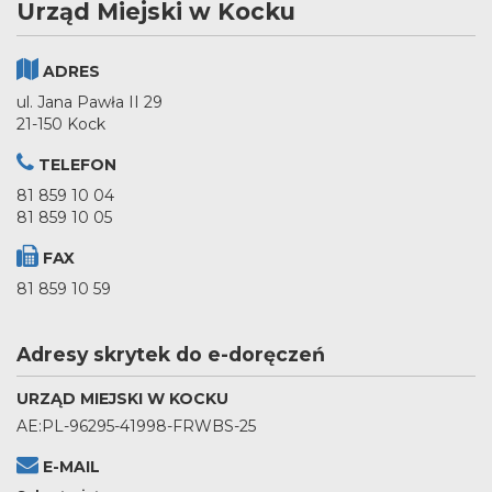
Urząd Miejski w Kocku
ADRES
ul. Jana Pawła II 29
21-150 Kock
TELEFON
81 859 10 04
81 859 10 05
FAX
81 859 10 59
Adresy skrytek do e-doręczeń
URZĄD MIEJSKI W KOCKU
AE:PL-96295-41998-FRWBS-25
E-MAIL