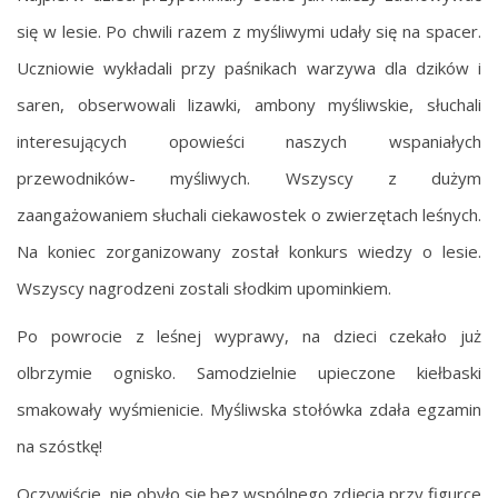
się w lesie. Po chwili razem z myśliwymi udały się na spacer.
Uczniowie wykładali przy paśnikach warzywa dla dzików i
saren, obserwowali lizawki, ambony myśliwskie, słuchali
interesujących opowieści naszych wspaniałych
przewodników- myśliwych. Wszyscy z dużym
zaangażowaniem słuchali ciekawostek o zwierzętach leśnych.
Na koniec zorganizowany został konkurs wiedzy o lesie.
Wszyscy nagrodzeni zostali słodkim upominkiem.
Po powrocie z leśnej wyprawy, na dzieci czekało już
olbrzymie ognisko. Samodzielnie upieczone kiełbaski
smakowały wyśmienicie. Myśliwska stołówka zdała egzamin
na szóstkę!
Oczywiście, nie obyło się bez wspólnego zdjęcia przy figurce