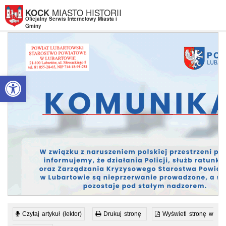
Przejdź do menu
Przejdź do stopki strony
Przejdź do głównej treści strony
MIASTO HISTORII
KOCK
Oficjalny Serwis Internetowy Miasta i
Gminy
Otwórz pasek narzędzi
Czytaj artykuł (lektor)
Drukuj stronę
Wyświetl stronę w