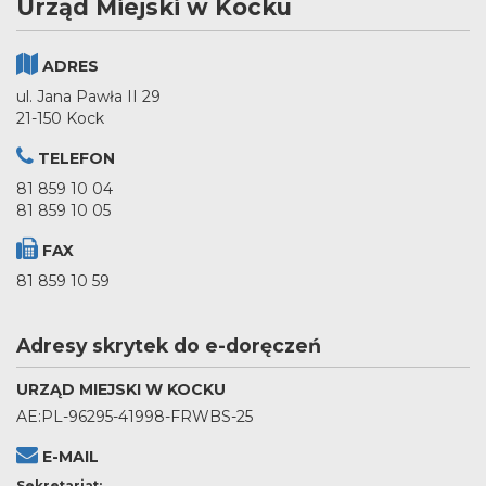
Urząd Miejski w Kocku
ADRES
ul. Jana Pawła II 29
21-150 Kock
TELEFON
81 859 10 04
81 859 10 05
FAX
81 859 10 59
Adresy skrytek do e-doręczeń
URZĄD MIEJSKI W KOCKU
AE:PL-96295-41998-FRWBS-25
E-MAIL
Sekretariat: