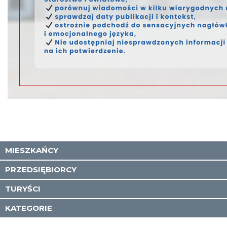
MIESZKAŃCY
PRZEDSIĘBIORCY
TURYŚCI
KATEGORIE