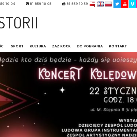
59 10 04
81 859 10 05
81 859 10 59
STORII
CI
SPORT
KULTURA
ZAZ KOCK
DO POBRANIA
KONTAKT