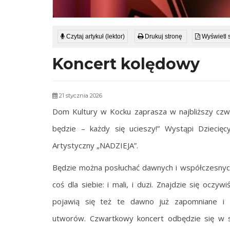
Czytaj artykuł (lektor)
Drukuj stronę
Wyświetl 
Koncert kolędowy
21 stycznia 2026
Dom Kultury w Kocku zaprasza w najbliższy czwa
będzie – każdy się ucieszy!”
Wystąpi Dziecięc
Artystyczny „NADZIEJA”.
Będzie można posłuchać dawnych i współczesnych
coś dla siebie: i mali, i duzi. Znajdzie się ocz
pojawią się też te dawno już zapomniane i 
utworów. Czwartkowy koncert odbędzie się w sal