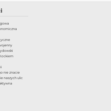
i
egowa
ronomiczna
styczne
wojenny
żydowski
 Kockiem
ii
go nie znacie
e naszych ulic
aktywna