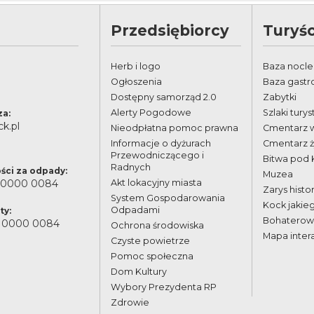
Przedsiębiorcy
Turyśc
Herb i logo
Baza nocl
Ogłoszenia
Baza gast
Dostępny samorząd 2.0
Zabytki
Alerty Pogodowe
Szlaki tury
za:
k.pl
Nieodpłatna pomoc prawna
Cmentarz 
Informacje o dyżurach
Cmentarz 
Przewodniczącego i
Bitwa pod
Radnych
ści za odpady:
Muzea
 0000 0084
Akt lokacyjny miasta
Zarys histor
System Gospodarowania
Kock jakie
Odpadami
ty:
Bohaterowi
 0000 0084
Ochrona środowiska
Mapa inter
Czyste powietrze
Pomoc społeczna
Dom Kultury
Wybory Prezydenta RP
Zdrowie