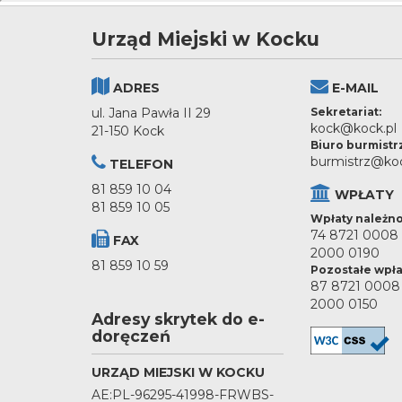
Urząd Miejski w Kocku
ADRES
E-MAIL
ul. Jana Pawła II 29
Sekretariat:
kock@kock.pl
21-150 Kock
Biuro burmistr
burmistrz@koc
TELEFON
81 859 10 04
WPŁATY
81 859 10 05
Wpłaty należno
74 8721 0008
FAX
2000 0190
81 859 10 59
Pozostałe wpła
87 8721 0008
2000 0150
Adresy skrytek do e-
doręczeń
URZĄD MIEJSKI W KOCKU
AE:PL-96295-41998-FRWBS-