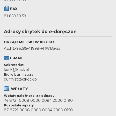
FAX
81 859 10 59
Adresy skrytek do e-doręczeń
URZĄD MIEJSKI W KOCKU
AE:PL-96295-41998-FRWBS-25
E-MAIL
Sekretariat:
kock@kock.pl
Biuro burmistrza:
burmistrz@kock.pl
WPŁATY
Wpłaty należności za odpady:
74 8721 0008 0000 0084 2000 0190
Pozostałe wpłaty:
87 8721 0008 0000 0084 2000 0150