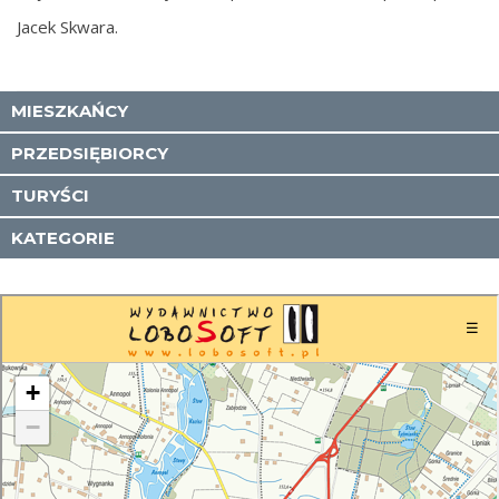
Jacek Skwara.
MIESZKAŃCY
PRZEDSIĘBIORCY
TURYŚCI
KATEGORIE