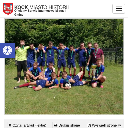
Przejdź do menu
Przejdź do stopki strony
Przejdź do głównej treści strony
MIASTO HISTORII
KOCK
Togg
Oficjalny Serwis Internetowy Miasta i
navig
Gminy
Otwórz pasek narzędzi
Czytaj artykuł (lektor)
Drukuj stronę
Wyświetl stronę w