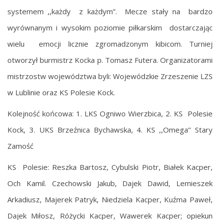
systemem ,,każdy z każdym”. Mecze stały na bardzo
wyrównanym i wysokim poziomie piłkarskim dostarczając
wielu emocji licznie zgromadzonym kibicom. Turniej
otworzył burmistrz Kocka p. Tomasz Futera. Organizatorami
mistrzostw województwa byli: Wojewódzkie Zrzeszenie LZS
w Lublinie oraz KS Polesie Kock.
Kolejność końcowa: 1. LKS Ogniwo Wierzbica, 2. KS Polesie
Kock, 3. UKS Brzeźnica Bychawska, 4. KS ,,Omega’’ Stary
Zamość
KS Polesie: Reszka Bartosz, Cybulski Piotr, Białek Kacper,
Och Kamil. Czechowski Jakub, Dajek Dawid, Lemieszek
Arkadiusz, Majerek Patryk, Niedziela Kacper, Kuźma Paweł,
Dajek Miłosz, Różycki Kacper, Wawerek Kacper; opiekun