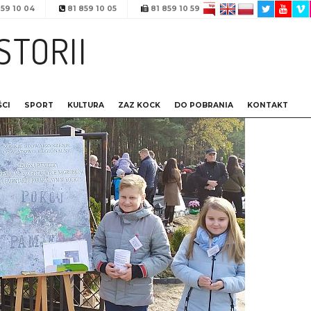
59 10 04
81 859 10 05
81 859 10 59
STORII
CI
SPORT
KULTURA
ZAZ KOCK
DO POBRANIA
KONTAKT