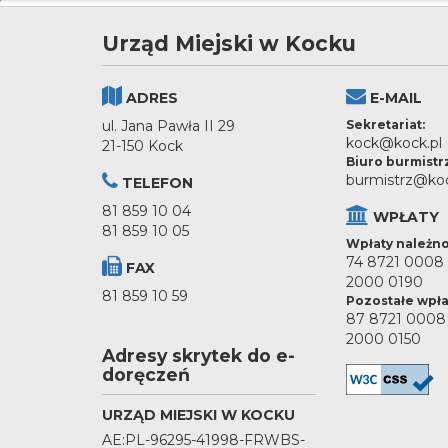
Urząd Miejski w Kocku
ADRES
E-MAIL
ul. Jana Pawła II 29
Sekretariat:
kock@kock.pl
21-150 Kock
Biuro burmistr
burmistrz@koc
TELEFON
81 859 10 04
WPŁATY
81 859 10 05
Wpłaty należno
74 8721 0008
FAX
2000 0190
81 859 10 59
Pozostałe wpła
87 8721 0008
2000 0150
Adresy skrytek do e-
doręczeń
URZĄD MIEJSKI W KOCKU
AE:PL-96295-41998-FRWBS-