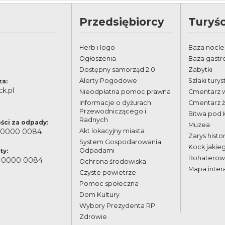
Przedsiębiorcy
Turyśc
Herb i logo
Baza nocl
Ogłoszenia
Baza gast
Dostępny samorząd 2.0
Zabytki
Alerty Pogodowe
Szlaki tury
za:
k.pl
Nieodpłatna pomoc prawna
Cmentarz 
Informacje o dyżurach
Cmentarz 
Przewodniczącego i
Bitwa pod
Radnych
ści za odpady:
Muzea
 0000 0084
Akt lokacyjny miasta
Zarys histor
System Gospodarowania
Kock jakie
Odpadami
ty:
Bohaterowi
 0000 0084
Ochrona środowiska
Mapa inter
Czyste powietrze
Pomoc społeczna
Dom Kultury
Wybory Prezydenta RP
Zdrowie