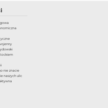
i
egowa
ronomiczna
styczne
wojenny
żydowski
 Kockiem
ii
go nie znacie
e naszych ulic
aktywna