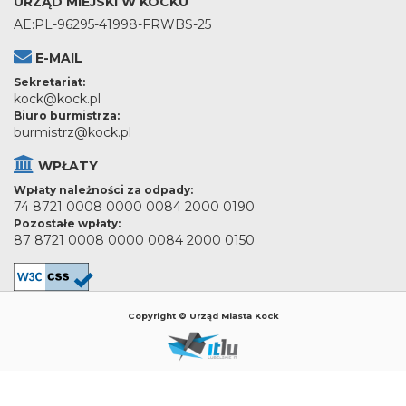
URZĄD MIEJSKI W KOCKU
AE:PL-96295-41998-FRWBS-25
E-MAIL
Sekretariat:
kock@kock.pl
Biuro burmistrza:
burmistrz@kock.pl
WPŁATY
Wpłaty należności za odpady:
74 8721 0008 0000 0084 2000 0190
Pozostałe wpłaty:
87 8721 0008 0000 0084 2000 0150
Copyright © Urząd Miasta Kock