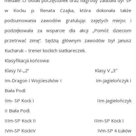
medale. O słodki poczęstunek oraz nagrody zadbała dyr SP
w Kocku p. Renata Czajka, która dokonała także
podsumowania zawodów gratulując zajętych miejsc i
podziękowała za wsparcie dla akcji „Pomóż dzieciom
przetrwać zimę”. Sędzią głównym zawodów był Janusz
Kucharuk – trener kockich siatkareczek.
Klasyfikacja końcowa:
Klasy IV-„2” Klasy V „3”
Im-Dragon I Wojcieszków I Im-Jagielończyk I
Biała Podl.
IIm- SP Kock I IIm-Jagielończyk
II Biała Podl.
IIIm-SP Kock II IIIm-SP Kock I
IVm-SP KockIV IVm-SP 4 Łuków