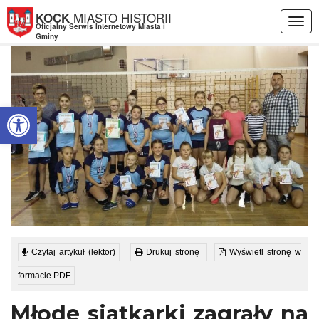
Przejdź do menu
Przejdź do stopki strony
Przejdź do głównej treści strony
MIASTO HISTORII
KOCK
Togg
Oficjalny Serwis Internetowy Miasta i
navig
Gminy
Otwórz pasek narzędzi
Czytaj artykuł (lektor)
Drukuj stronę
Wyświetl stronę w
formacie PDF
Młode siatkarki zagrały na