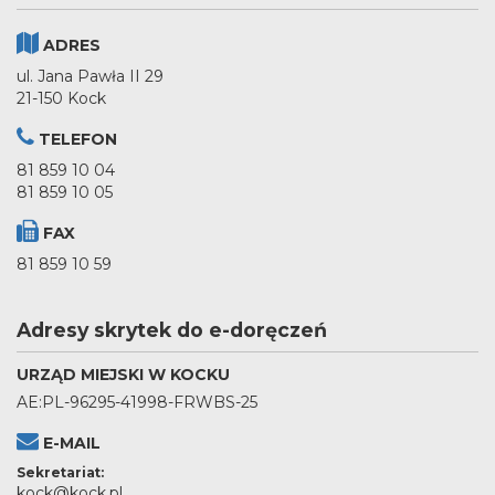
ADRES
ul. Jana Pawła II 29
21-150 Kock
TELEFON
81 859 10 04
81 859 10 05
FAX
81 859 10 59
Adresy skrytek do e-doręczeń
URZĄD MIEJSKI W KOCKU
AE:PL-96295-41998-FRWBS-25
E-MAIL
Sekretariat:
kock@kock.pl