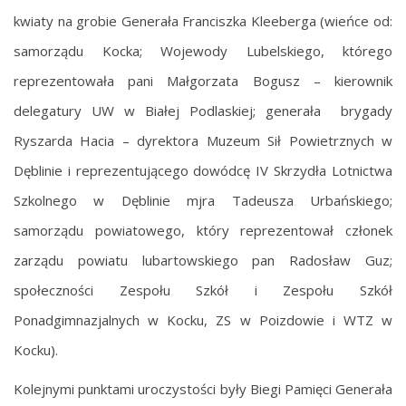
kwiaty na grobie Generała Franciszka Kleeberga (wieńce od:
samorządu Kocka; Wojewody Lubelskiego, którego
reprezentowała pani Małgorzata Bogusz – kierownik
delegatury UW w Białej Podlaskiej; generała brygady
Ryszarda Hacia – dyrektora Muzeum Sił Powietrznych w
Dęblinie i reprezentującego dowódcę IV Skrzydła Lotnictwa
Szkolnego w Dęblinie mjra Tadeusza Urbańskiego;
samorządu powiatowego, który reprezentował członek
zarządu powiatu lubartowskiego pan Radosław Guz;
społeczności Zespołu Szkół i Zespołu Szkół
Ponadgimnazjalnych w Kocku, ZS w Poizdowie i WTZ w
Kocku).
Kolejnymi punktami uroczystości były Biegi Pamięci Generała