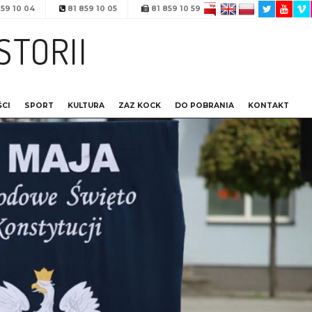
59 10 04
81 859 10 05
81 859 10 59
STORII
CI
SPORT
KULTURA
ZAZ KOCK
DO POBRANIA
KONTAKT