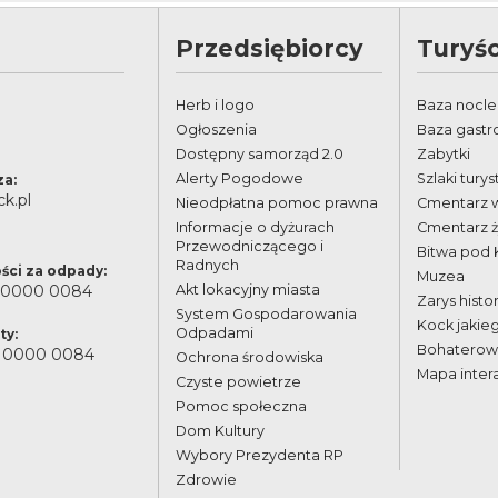
Przedsiębiorcy
Turyśc
Herb i logo
Baza nocl
Ogłoszenia
Baza gast
Dostępny samorząd 2.0
Zabytki
Alerty Pogodowe
Szlaki tury
za:
k.pl
Nieodpłatna pomoc prawna
Cmentarz 
Informacje o dyżurach
Cmentarz 
Przewodniczącego i
Bitwa pod
Radnych
ści za odpady:
Muzea
 0000 0084
Akt lokacyjny miasta
Zarys histor
System Gospodarowania
Kock jakie
Odpadami
ty:
Bohaterowi
 0000 0084
Ochrona środowiska
Mapa inter
Czyste powietrze
Pomoc społeczna
Dom Kultury
Wybory Prezydenta RP
Zdrowie