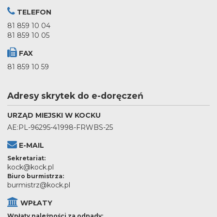
TELEFON
81 859 10 04
81 859 10 05
FAX
81 859 10 59
Adresy skrytek do e-doręczeń
URZĄD MIEJSKI W KOCKU
AE:PL-96295-41998-FRWBS-25
E-MAIL
Sekretariat:
kock@kock.pl
Biuro burmistrza:
burmistrz@kock.pl
WPŁATY
Wpłaty należności za odpady: