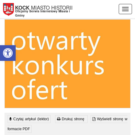
Przejdź do menu
Przejdź do stopki strony
Przejdź do głównej treści strony
MIASTO HISTORII
KOCK
Togg
Oficjalny Serwis Internetowy Miasta i
navig
Gminy
Otwórz pasek narzędzi
Czytaj artykuł (lektor)
Drukuj stronę
Wyświetl stronę w
formacie PDF