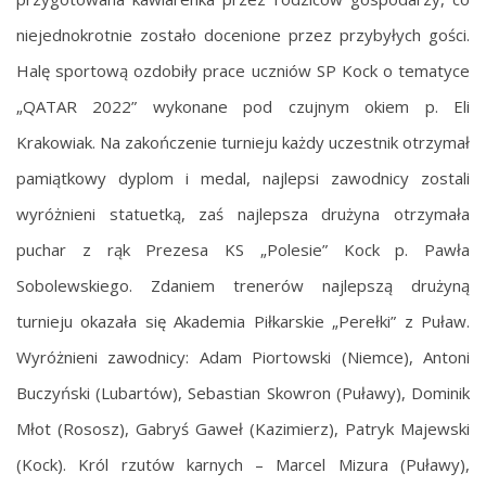
niejednokrotnie zostało docenione przez przybyłych gości.
Halę sportową ozdobiły prace uczniów SP Kock o tematyce
„QATAR 2022” wykonane pod czujnym okiem p. Eli
Krakowiak. Na zakończenie turnieju każdy uczestnik otrzymał
pamiątkowy dyplom i medal, najlepsi zawodnicy zostali
wyróżnieni statuetką, zaś najlepsza drużyna otrzymała
puchar z rąk Prezesa KS „Polesie” Kock p. Pawła
Sobolewskiego. Zdaniem trenerów najlepszą drużyną
turnieju okazała się Akademia Piłkarskie „Perełki” z Puław.
Wyróżnieni zawodnicy: Adam Piortowski (Niemce), Antoni
Buczyński (Lubartów), Sebastian Skowron (Puławy), Dominik
Młot (Rososz), Gabryś Gaweł (Kazimierz), Patryk Majewski
(Kock). Król rzutów karnych – Marcel Mizura (Puławy),