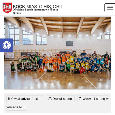
Przejdź do menu
Przejdź do stopki strony
Przejdź do głównej treści strony
MIASTO HISTORII
KOCK
To
Oficjalny Serwis Internetowy Miasta i
nav
Gminy
Otwórz pasek narzędzi
Czytaj artykuł (lektor)
Drukuj stronę
Wyświetl stronę w
formacie PDF