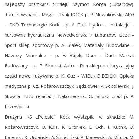
najlepszy bramkarz turnieju Szymon Korga (Lubartów).
Turniej wsparli – Mega – Tynk KOCK p. P. Nowakowski, AKG
– EKO Technologie Kock – p. A. Guz, Hydro – Instalacje –
hurtownia hydrauliczna Nowodworska 7 Lubartów, Gaza –
Sport sklep sportowy p. A. Białek, Materiały Budowlane –
Nawozy Mineralne – p. E. Bujek, Dom – Dach Market
Budowlany – p. P. Sikorski, Auto – Ren sklep motoryzacyjny
części nowe i używane p. K. Guz – WIELKIE DZIĘKI. Opieka
medyczna p. Cz. Pożarowszczyk. Sędziowie: P. Sobolewski, J.
Skwara. Foto relacja: J. Nakonieczna, G. Janusz oraz p. P.
Przeworski.
Drużyna KS „Polesie” Kock wystąpiła w składzie: M.
Pożarowszczyk, B. Kula, K. Broniek, L. Och, I. Kutnik, D.
Bajerski, K. Urbański, A. Śmieciński, P. Majewski, A. Mituta, M.