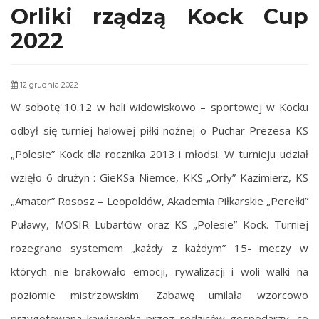
Orliki rządzą Kock Cup
2022
12 grudnia 2022
W sobotę 10.12 w hali widowiskowo – sportowej w Kocku
odbył się turniej
halowej piłki nożnej o Puchar Prezesa KS
„Polesie” Kock dla rocznika 2013 i młodsi. W turnieju udział
wzięło 6 drużyn : GieKSa Niemce, KKS „Orły” Kazimierz, KS
„Amator” Rososz – Leopoldów, Akademia Piłkarskie „Perełki”
Puławy, MOSIR Lubartów oraz KS „Polesie” Kock. Turniej
rozegrano systemem „każdy z każdym” 15- meczy w
których nie brakowało emocji, rywalizacji i woli walki na
poziomie mistrzowskim. Zabawę umilała wzorcowo
przygotowana kawiarenka przez rodziców gospodarzy, co