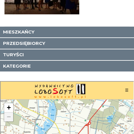
MIESZKAŃCY
PRZEDSIĘBIORCY
TURYŚCI
KATEGORIE