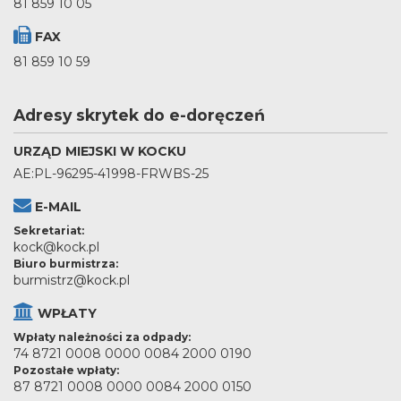
81 859 10 05
FAX
81 859 10 59
Adresy skrytek do e-doręczeń
URZĄD MIEJSKI W KOCKU
AE:PL-96295-41998-FRWBS-25
E-MAIL
Sekretariat:
kock@kock.pl
Biuro burmistrza:
burmistrz@kock.pl
WPŁATY
Wpłaty należności za odpady:
74 8721 0008 0000 0084 2000 0190
Pozostałe wpłaty:
87 8721 0008 0000 0084 2000 0150