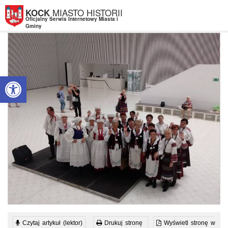
Przejdź do menu
Przejdź do stopki strony
Przejdź do głównej treści strony
MIASTO HISTORII
KOCK
Oficjalny Serwis Internetowy Miasta i
Gminy
Otwórz pasek narzędzi
Czytaj artykuł (lektor)
Drukuj stronę
Wyświetl stronę w