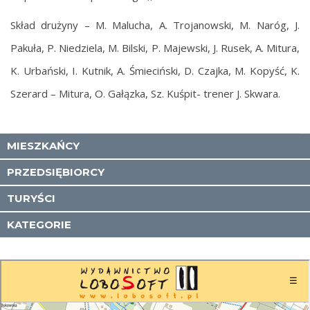
Skład drużyny – M. Malucha, A. Trojanowski, M. Naróg, J.
Pakuła, P. Niedziela, M. Bilski, P. Majewski, J. Rusek, A. Mitura,
K. Urbański, I. Kutnik, A. Śmieciński, D. Czajka, M. Kopyść, K.
Szerard – Mitura, O. Gałązka, Sz. Kuśpit- trener J. Skwara.
MIESZKAŃCY
PRZEDSIĘBIORCY
TURYŚCI
KATEGORIE