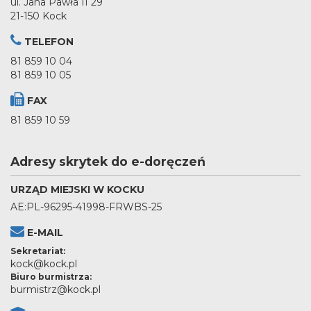
ul. Jana Pawła II 29
21-150 Kock
TELEFON
81 859 10 04
81 859 10 05
FAX
81 859 10 59
Adresy skrytek do e-doręczeń
URZĄD MIEJSKI W KOCKU
AE:PL-96295-41998-FRWBS-25
E-MAIL
Sekretariat:
kock@kock.pl
Biuro burmistrza:
burmistrz@kock.pl