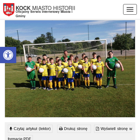
Przejdź do menu
Przejdź do stopki strony
Przejdź do głównej treści strony
MIASTO HISTORII
KOCK
Togg
Oficjalny Serwis Internetowy Miasta i
navig
Gminy
Otwórz pasek narzędzi
Czytaj artykuł (lektor)
Drukuj stronę
Wyświetl stronę w
formacie PDF