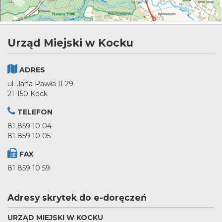
Urząd Miejski w Kocku
ADRES
ul. Jana Pawła II 29
21-150 Kock
TELEFON
81 859 10 04
81 859 10 05
FAX
81 859 10 59
Adresy skrytek do e-doręczeń
URZĄD MIEJSKI W KOCKU