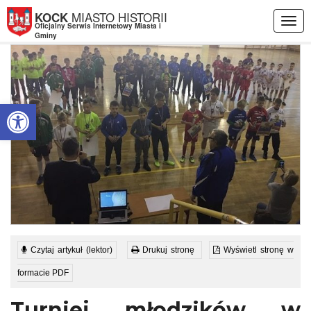
Przejdź do menu
Przejdź do stopki strony
Przejdź do głównej treści strony
MIASTO HISTORII
KOCK
Togg
Oficjalny Serwis Internetowy Miasta i
navig
Gminy
Otwórz pasek narzędzi
Czytaj artykuł (lektor)
Drukuj stronę
Wyświetl stronę w
formacie PDF
Turniej młodzików w