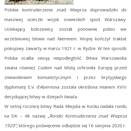
Polskie kontruderzenie znad Wieprza doprowadziło do
masowej ucieczki wojsk sowieckich spod Warszawy.
Uciekający bolszewicy zostali ponownie pobici we
wrześniowej bitwie nad Niemnem. Wojnę kończył traktat
pokojowy zawarty w marcu 1921 r. w Rydze. W ten sposób
Polska ocaliła swoją niepodległość. Bitwa Warszawska
zwana również Cudem nad Wisłą ochroniła Europę przed
zniewoleniem komunistycznym i przez brytyjskiego
dyplomatę E.V. d’Abernona została określona mianem XVIII
decydującej bitwy w dziejach świata.
W setną rocznicę bitwy Rada Miejska w Kocku nadała rondu
na DK – 48 nazwę
„Rondo Kontruderzenia znad Wieprza
1920”
, którego poświęcenie odbędzie się 16 sierpnia 2020 r.