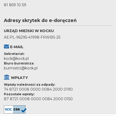
81 859 10 59
Adresy skrytek do e-doręczeń
URZĄD MIEJSKI W KOCKU
AE:PL-96295-41998-FRWBS-25
E-MAIL
Sekretariat:
kock@kock.pl
Biuro burmistrza:
burmistrz@kock.pl
WPŁATY
Wpłaty należności za odpady:
74 8721 0008 0000 0084 2000 0190
Pozostałe wpłaty:
87 8721 0008 0000 0084 2000 0150