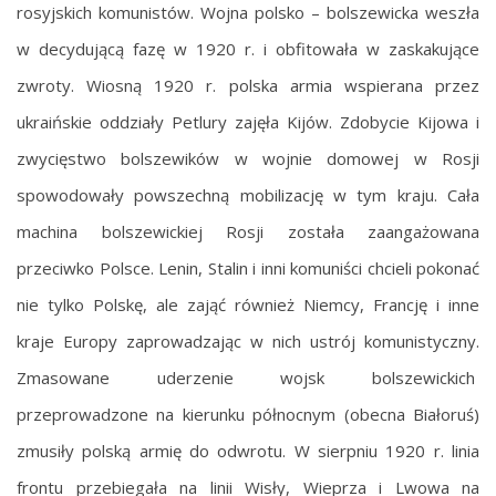
rosyjskich komunistów. Wojna polsko – bolszewicka weszła
w decydującą fazę w 1920 r. i obfitowała w zaskakujące
zwroty. Wiosną 1920 r. polska armia wspierana przez
ukraińskie oddziały Petlury zajęła Kijów. Zdobycie Kijowa i
zwycięstwo bolszewików w wojnie domowej w Rosji
spowodowały powszechną mobilizację w tym kraju. Cała
machina bolszewickiej Rosji została zaangażowana
przeciwko Polsce. Lenin, Stalin i inni komuniści chcieli pokonać
nie tylko Polskę, ale zająć również Niemcy, Francję i inne
kraje Europy zaprowadzając w nich ustrój komunistyczny.
Zmasowane uderzenie wojsk bolszewickich
przeprowadzone na kierunku północnym (obecna Białoruś)
zmusiły polską armię do odwrotu. W sierpniu 1920 r. linia
frontu przebiegała na linii Wisły, Wieprza i Lwowa na