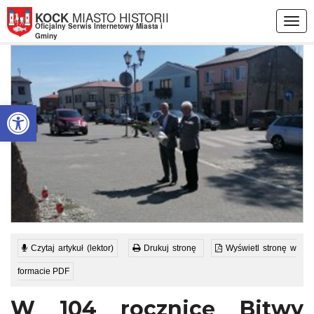
Przejdź do menu
Przejdź do stopki strony
Przejdź do głównej treści strony
MIASTO HISTORII
KOCK
Togg
Oficjalny Serwis Internetowy Miasta i
navig
Gminy
Otwórz pasek narzędzi
Czytaj artykuł (lektor)
Drukuj stronę
Wyświetl stronę w
formacie PDF
W 104 rocznicę Bitwy