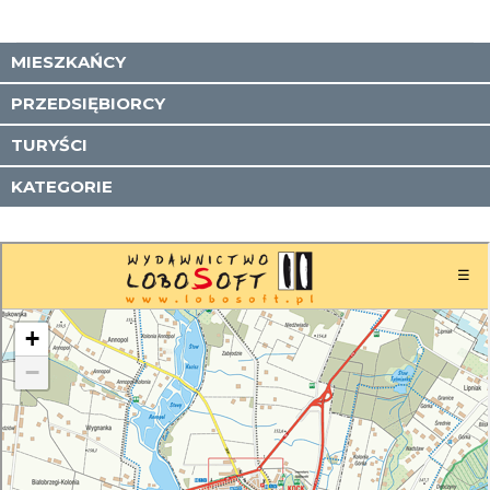
MIESZKAŃCY
PRZEDSIĘBIORCY
TURYŚCI
KATEGORIE