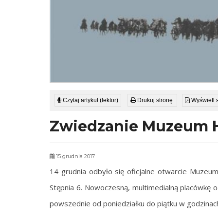
Czytaj artykuł (lektor)
Drukuj stronę
Wyświetl 
Zwiedzanie Muzeum Hi
15 grudnia 2017
14 grudnia odbyło się oficjalne otwarcie Muzeum 
Stępnia 6. Nowoczesną, multimedialną placówkę 
powszednie od poniedziałku do piątku w godzinac