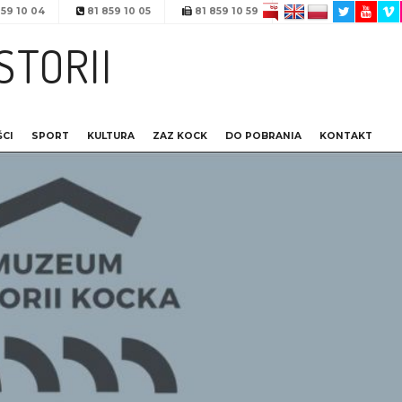
59 10 04
81 859 10 05
81 859 10 59
STORII
CI
SPORT
KULTURA
ZAZ KOCK
DO POBRANIA
KONTAKT