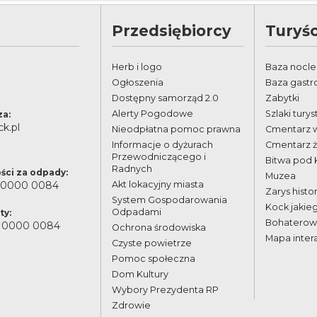
Przedsiębiorcy
Turyśc
Herb i logo
Baza nocl
Ogłoszenia
Baza gast
Dostępny samorząd 2.0
Zabytki
Alerty Pogodowe
Szlaki tury
za:
k.pl
Nieodpłatna pomoc prawna
Cmentarz 
Informacje o dyżurach
Cmentarz 
Przewodniczącego i
Bitwa pod
Radnych
ści za odpady:
Muzea
 0000 0084
Akt lokacyjny miasta
Zarys histor
System Gospodarowania
Kock jakie
Odpadami
ty:
Bohaterowi
 0000 0084
Ochrona środowiska
Mapa inter
Czyste powietrze
Pomoc społeczna
Dom Kultury
Wybory Prezydenta RP
Zdrowie