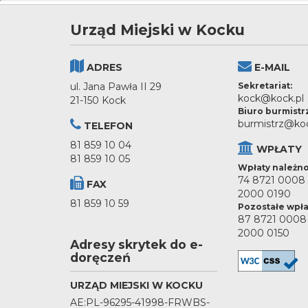
Urząd Miejski w Kocku
ADRES
E-MAIL
ul. Jana Pawła II 29
Sekretariat:
kock@kock.pl
21-150 Kock
Biuro burmistr
burmistrz@koc
TELEFON
81 859 10 04
WPŁATY
81 859 10 05
Wpłaty należno
74 8721 0008
FAX
2000 0190
81 859 10 59
Pozostałe wpła
87 8721 0008
2000 0150
Adresy skrytek do e-
doręczeń
URZĄD MIEJSKI W KOCKU
AE:PL-96295-41998-FRWBS-