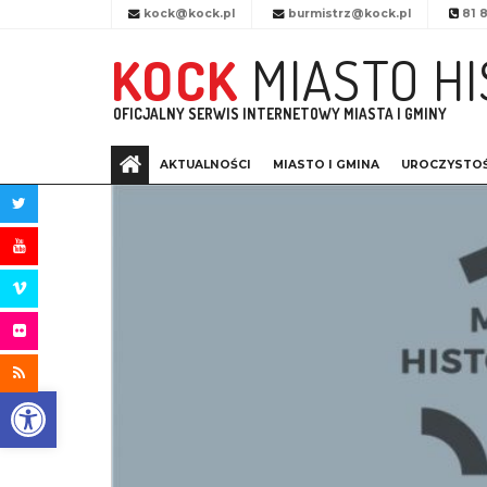
Przejdź do menu
Przejdź do stopki strony
Przejdź do głównej treści strony
kock@kock.pl
burmistrz@kock.pl
81 8
KOCK
MIASTO HI
OFICJALNY SERWIS INTERNETOWY MIASTA I GMINY
AKTUALNOŚCI
MIASTO I GMINA
UROCZYSTOŚ
STRONA
GŁÓWNA
Otwórz pasek narzędzi