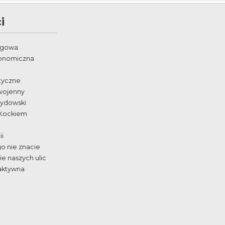
i
egowa
ronomiczna
styczne
wojenny
żydowski
 Kockiem
ii
go nie znacie
e naszych ulic
aktywna