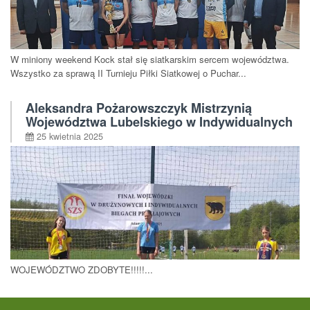
W miniony weekend Kock stał się siatkarskim sercem województwa.
Wszystko za sprawą II Turnieju Piłki Siatkowej o Puchar...
Aleksandra Pożarowszczyk Mistrzynią
Województwa Lubelskiego w Indywidualnych
Biegach Przełajowych w kategorii dziewcząt
25 kwietnia 2025
WOJEWÓDZTWO ZDOBYTE!!!!!...