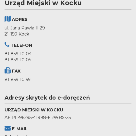
Urząd Miejski w Kocku
ADRES
ul. Jana Pawła II 29
21-150 Kock
TELEFON
81 859 10 04
81 859 10 05
FAX
81 859 10 59
Adresy skrytek do e-doręczeń
URZĄD MIEJSKI W KOCKU
AE:PL-96295-41998-FRWBS-25
E-MAIL