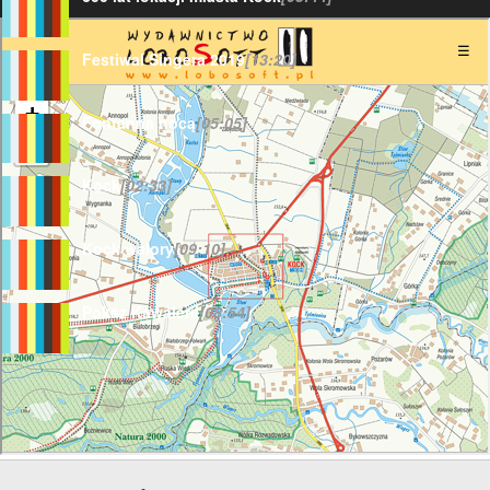
Festiwal Singera 2019
[13:20]
Fontanna nocą
[05:05]
Kock
[02:33]
Kock walory
[09:10]
Pokaz Kawalerii
[08:54]