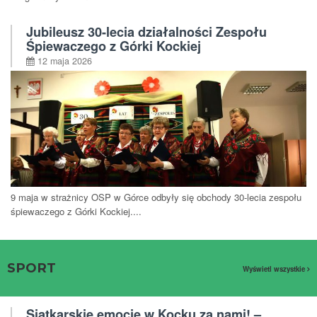
Jubileusz 30-lecia działalności Zespołu
Śpiewaczego z Górki Kockiej
12 maja 2026
9 maja w strażnicy OSP w Górce odbyły się obchody 30-lecia zespołu
śpiewaczego z Górki Kockiej....
SPORT
Wyświetl wszystkie
Siatkarskie emocje w Kocku za nami! –