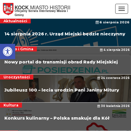
Przejdź do menu
Przejdź do stopki strony
Przejdź do głównej treści strony
MIASTO HISTORII
KOCK
Togg
Oficjalny Serwis Internetowy Miasta i
navig
Gminy
Aktualności
6 sierpnia 2026
14 sierpnia 2026 r. Urząd Miejski będzie nieczynny
Otwórz pasek narzędzi
Miasto i Gmina
4 sierpnia 2026
Nowy portal do transmisji obrad Rady Miejskiej
Uroczystości
24 czerwca 2026
Jubileusz 100 – lecia urodzin Pani Janiny Mitury
Kultura
30 kwietnia 2026
Konkurs kulinarny – Polska smakuje dla Kół
Gospodyń Wiejskich i stowarzyszeń