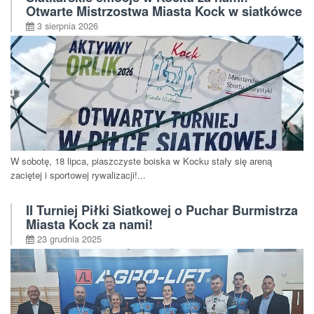
Otwarte Mistrzostwa Miasta Kock w siatkówce
plażowej (kategoria 16+)
3 sierpnia 2026
W sobotę, 18 lipca, piaszczyste boiska w Kocku stały się areną
zaciętej i sportowej rywalizacji!...
II Turniej Piłki Siatkowej o Puchar Burmistrza
Miasta Kock za nami!
23 grudnia 2025