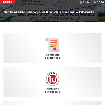
Sport
3 sierpnia 2026
Siatkarskie emocje w Kocku za nami! – Otwarte
Mistrzostwa Miasta Kock w siatkówce plażowej
(kategoria 16+)
Deklaracja
dostępności
Wirtualne
zwiedzanie