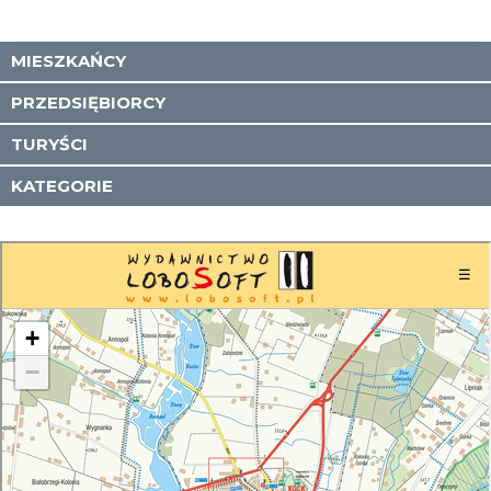
MIESZKAŃCY
PRZEDSIĘBIORCY
TURYŚCI
KATEGORIE