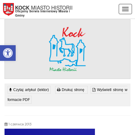
Przejdź do menu
Przejdź do stopki strony
Przejdź do głównej treści strony
MIASTO HISTORII
KOCK
Togg
Oficjalny Serwis Internetowy Miasta i
navig
Gminy
Otwórz pasek narzędzi
Czytaj artykuł (lektor)
Drukuj stronę
Wyświetl stronę w
formacie PDF
1 czerwca 2013