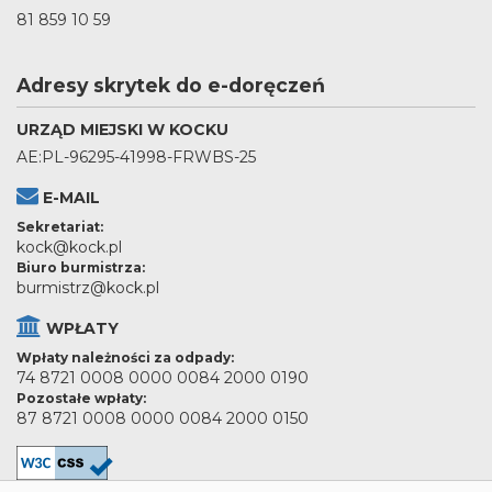
81 859 10 59
Adresy skrytek do e-doręczeń
URZĄD MIEJSKI W KOCKU
AE:PL-96295-41998-FRWBS-25
E-MAIL
Sekretariat:
kock@kock.pl
Biuro burmistrza:
burmistrz@kock.pl
WPŁATY
Wpłaty należności za odpady:
74 8721 0008 0000 0084 2000 0190
Pozostałe wpłaty:
87 8721 0008 0000 0084 2000 0150