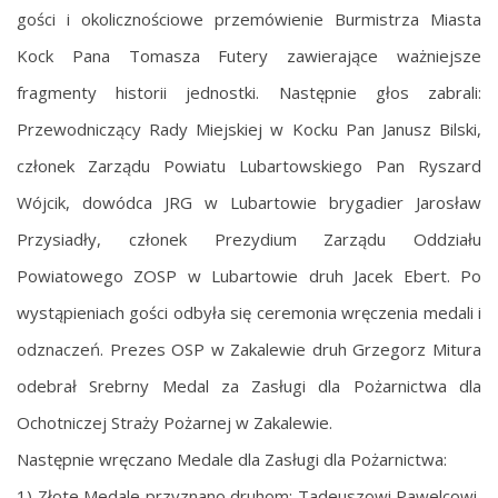
gości i okolicznościowe przemówienie Burmistrza Miasta
Kock Pana Tomasza Futery zawierające ważniejsze
fragmenty historii jednostki. Następnie głos zabrali:
Przewodniczący Rady Miejskiej w Kocku Pan Janusz Bilski,
członek Zarządu Powiatu Lubartowskiego Pan Ryszard
Wójcik, dowódca JRG w Lubartowie brygadier Jarosław
Przysiadły, członek Prezydium Zarządu Oddziału
Powiatowego ZOSP w Lubartowie druh Jacek Ebert. Po
wystąpieniach gości odbyła się ceremonia wręczenia medali i
odznaczeń. Prezes OSP w Zakalewie druh Grzegorz Mitura
odebrał Srebrny Medal za Zasługi dla Pożarnictwa dla
Ochotniczej Straży Pożarnej w Zakalewie.
Następnie wręczano Medale dla Zasługi dla Pożarnictwa:
1) Złote Medale przyznano druhom: Tadeuszowi Pawelcowi,