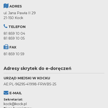
ADRES
ul. Jana Pawła II 29
21-150 Kock
TELEFON
81 859 10 04
81 859 10 05
FAX
81 859 10 59
Adresy skrytek do e-doręczeń
URZĄD MIEJSKI W KOCKU
AE:PL-96295-41998-FRWBS-25
E-MAIL
Sekretariat:
kock@kock.pl