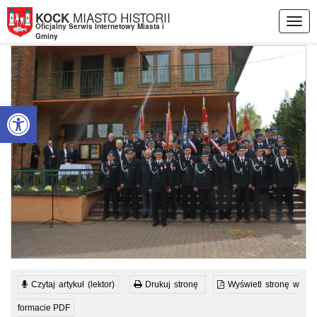
Przejdź do menu
Przejdź do stopki strony
Przejdź do głównej treści strony
MIASTO HISTORII
KOCK
Togg
Oficjalny Serwis Internetowy Miasta i
navig
Gminy
Otwórz pasek narzędzi
Czytaj artykuł (lektor)
Drukuj stronę
Wyświetl stronę w
formacie PDF