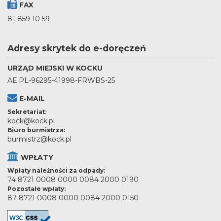
FAX
81 859 10 59
Adresy skrytek do e-doręczeń
URZĄD MIEJSKI W KOCKU
AE:PL-96295-41998-FRWBS-25
E-MAIL
Sekretariat:
kock@kock.pl
Biuro burmistrza:
burmistrz@kock.pl
WPŁATY
Wpłaty należności za odpady:
74 8721 0008 0000 0084 2000 0190
Pozostałe wpłaty:
87 8721 0008 0000 0084 2000 0150