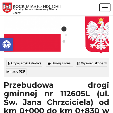
Przejdź do menu
Przejdź do stopki strony
Przejdź do głównej treści strony
MIASTO HISTORII
KOCK
Togg
Oficjalny Serwis Internetowy Miasta i
navig
Gminy
Otwórz pasek narzędzi
Czytaj artykuł (lektor)
Drukuj stronę
Wyświetl stronę w
formacie PDF
Przebudowa drogi
gminnej nr 112605L (ul.
Św. Jana Chrzciciela) od
km 0+000 do km 0+830 w