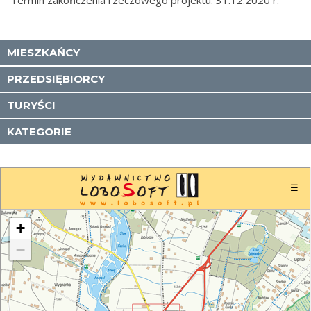
Termin zakończenia rzeczowego projektu: 31.12.2020 r.
MIESZKAŃCY
PRZEDSIĘBIORCY
TURYŚCI
KATEGORIE