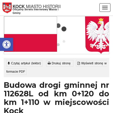
Przejdź do menu
Przejdź do stopki strony
Przejdź do głównej treści strony
MIASTO HISTORII
KOCK
Togg
Oficjalny Serwis Internetowy Miasta i
navig
Gminy
Otwórz pasek narzędzi
Czytaj artykuł (lektor)
Drukuj stronę
Wyświetl stronę w
formacie PDF
Budowa drogi gminnej nr
112628L od km 0+120 do
km 1+110 w miejscowości
Kock