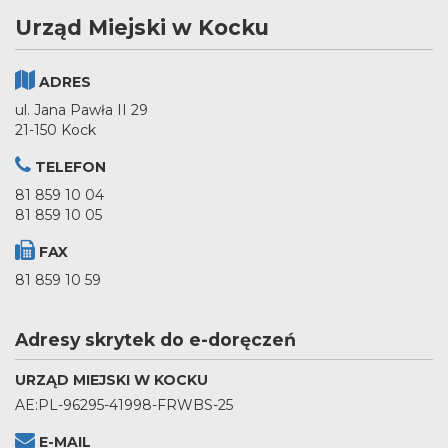
Urząd Miejski w Kocku
ADRES
ul. Jana Pawła II 29
21-150 Kock
TELEFON
81 859 10 04
81 859 10 05
FAX
81 859 10 59
Adresy skrytek do e-doręczeń
URZĄD MIEJSKI W KOCKU
AE:PL-96295-41998-FRWBS-25
E-MAIL