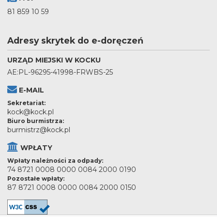
81 859 10 59
Adresy skrytek do e-doręczeń
URZĄD MIEJSKI W KOCKU
AE:PL-96295-41998-FRWBS-25
E-MAIL
Sekretariat:
kock@kock.pl
Biuro burmistrza:
burmistrz@kock.pl
WPŁATY
Wpłaty należności za odpady:
74 8721 0008 0000 0084 2000 0190
Pozostałe wpłaty:
87 8721 0008 0000 0084 2000 0150