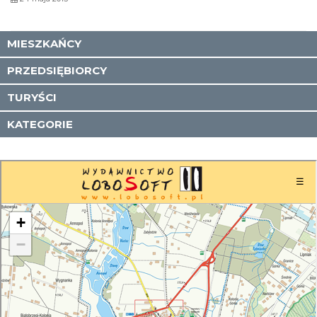
MIESZKAŃCY
PRZEDSIĘBIORCY
TURYŚCI
KATEGORIE