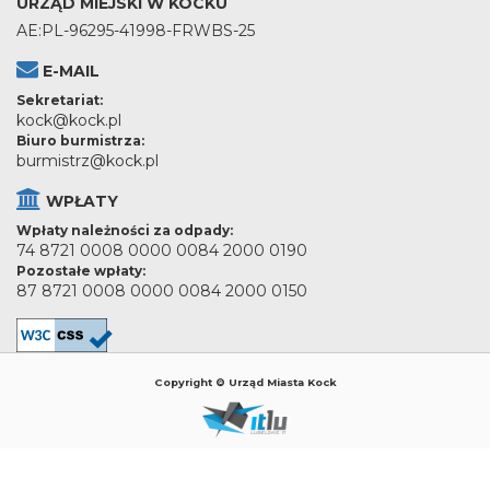
URZĄD MIEJSKI W KOCKU
AE:PL-96295-41998-FRWBS-25
E-MAIL
Sekretariat:
kock@kock.pl
Biuro burmistrza:
burmistrz@kock.pl
WPŁATY
Wpłaty należności za odpady:
74 8721 0008 0000 0084 2000 0190
Pozostałe wpłaty:
87 8721 0008 0000 0084 2000 0150
Copyright © Urząd Miasta Kock