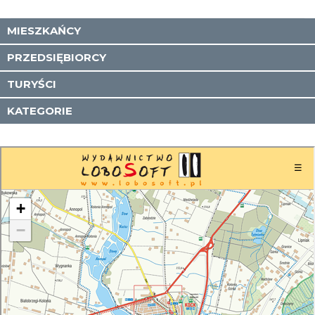
MIESZKAŃCY
PRZEDSIĘBIORCY
TURYŚCI
KATEGORIE