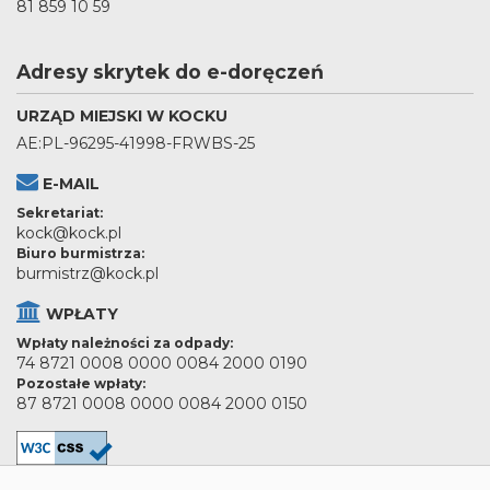
81 859 10 59
Adresy skrytek do e-doręczeń
URZĄD MIEJSKI W KOCKU
AE:PL-96295-41998-FRWBS-25
E-MAIL
Sekretariat:
kock@kock.pl
Biuro burmistrza:
burmistrz@kock.pl
WPŁATY
Wpłaty należności za odpady:
74 8721 0008 0000 0084 2000 0190
Pozostałe wpłaty:
87 8721 0008 0000 0084 2000 0150