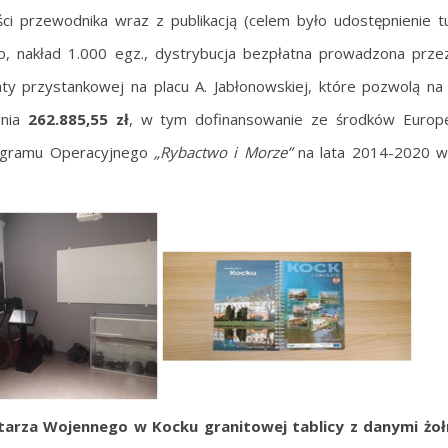
ści przewodnika wraz z publikacją (celem było udostępnienie 
owo, nakład 1.000 egz., dystrybucja bezpłatna prowadzona prz
aty przystankowej na placu A. Jabłonowskiej, które pozwolą na
enia
262.885,55 zł
, w tym dofinansowanie ze środków Europe
rogramu Operacyjnego
„Rybactwo i Morze”
na lata 2014-2020 w
tarza Wojennego w Kocku granitowej tablicy z danymi żołn