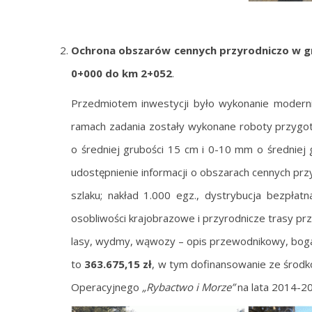
Ochrona obszarów cennych przyrodniczo w gm
0+000 do km 2+052
.
Przedmiotem inwestycji było wykonanie moderniz
ramach zadania zostały wykonane roboty przyg
o średniej grubości 15 cm i 0-10 mm o średniej g
udostępnienie informacji o obszarach cennych przyr
szlaku; nakład 1.000 egz., dystrybucja bezpłat
osobliwości krajobrazowe i przyrodnicze trasy przy
lasy, wydmy, wąwozy – opis przewodnikowy, bogat
to
363.675,15 zł
, w tym dofinansowanie ze środ
Operacyjnego
„Rybactwo i Morze”
na lata 2014-2