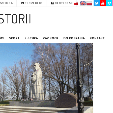
59 10 04
81 859 10 05
81 859 10 59
STORII
CI
SPORT
KULTURA
ZAZ KOCK
DO POBRANIA
KONTAKT