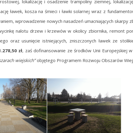
towej, lokalizację i osadzenie trampoliny ziemnej, lokalizację
ację ławek, kosza na śmieci i ławki solarnej wraz z fundament
owaniem, wprowadzenie nowych nasadzeń umacniających skarpy zb
cinkę nalotu drzew i krzewów w okolicy zbiornika, remont po
o oraz usunięcie istniejących, zniszczonych ławek ze stoliki
.278,50 zł
, zaś dofinansowanie ze środków Unii Europejskiej 
zarach wiejskich”
objętego Programem Rozwoju Obszarów Wiejs