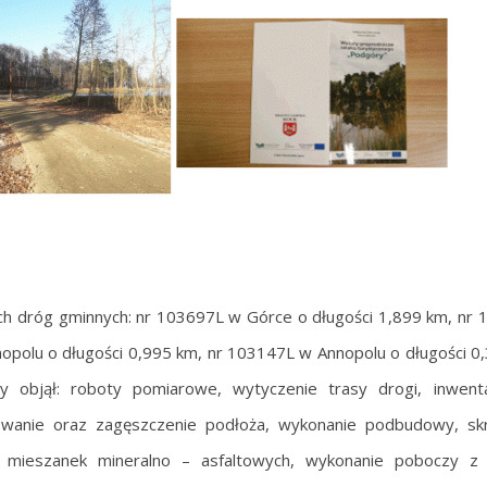
h dróg gminnych: nr 103697L w Górce o długości 1,899 km, nr
nopolu o długości 0,995 km, nr 103147L w Annopolu o długości 0
y objął: roboty pomiarowe, wytyczenie trasy drogi, inwenta
wanie oraz zagęszczenie podłoża, wykonanie podbudowy, skr
z mieszanek mineralno – asfaltowych, wykonanie poboczy z t