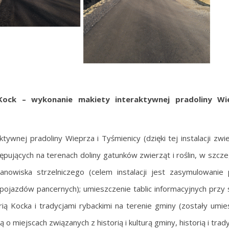
Kock – wykonanie makiety interaktywnej pradoliny Wi
tywnej pradoliny Wieprza i Tyśmienicy (dzięki tej instalacji zwi
ujących na terenach doliny gatunków zwierząt i roślin, w szcze
anowiska strzelniczego (celem instalacji jest zasymulowanie
 pojazdów pancernych); umieszczenie tablic informacyjnych przy 
rią Kocka i tradycjami rybackimi na terenie gminy (zostały umi
ją o miejscach związanych z historią i kulturą gminy, historią i tra