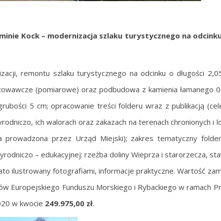
inie Kock – modernizacja szlaku turystycznego na odcink
acji, remontu szlaku turystycznego na odcinku o długości 2,
otowawcze (pomiarowe) oraz podbudowa z kamienia łamanego 
rubości 5 cm; opracowanie treści folderu wraz z publikacją (ce
odniczo, ich walorach oraz zakazach na terenach chronionych i lok
na prowadzona przez Urząd Miejski); zakres tematyczny folder
rodniczo – edukacyjnej: rzeźba doliny Wieprza i starorzecza, staw
o ilustrowany fotografiami, informacje praktyczne. Wartość za
ków Europejskiego Funduszu Morskiego i Rybackiego w ramach 
020 w kwocie
249.975,00 zł
.