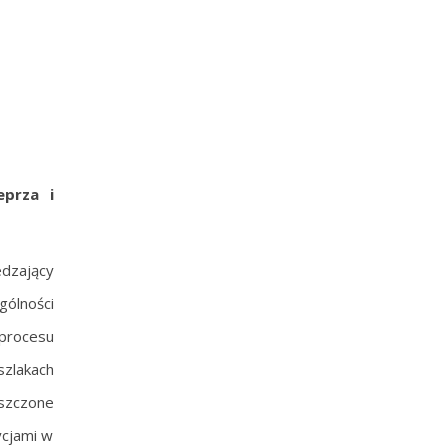
eprza i
edzający
gólności
 procesu
szlakach
eszczone
dycjami w