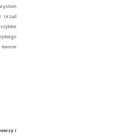
turystom
ez Urząd
 szybkie
jskiego
 kwocie
ierzy i