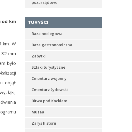
pozarządowe
u od km
TURYŚCI
Baza noclegowa
05 km. W
Baza gastronomiczna
0-32 mm
Zabytki
lem było
Szlaki turystyczne
alizacji
Cmentarz wojenny
u objął:
Cmentarz żydowski
y, łąki,
Bitwa pod Kockiem
mówienia
Programu
Muzea
Zarys historii