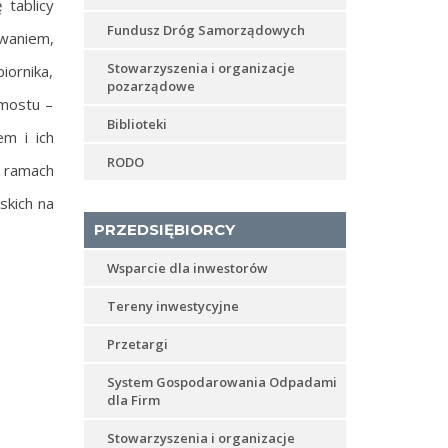
 tablicy
Fundusz Dróg Samorządowych
owaniem,
Stowarzyszenia i organizacje
iornika,
pozarządowe
mostu –
Biblioteki
em i ich
RODO
w ramach
kich na
PRZEDSIĘBIORCY
Wsparcie dla inwestorów
Tereny inwestycyjne
Przetargi
System Gospodarowania Odpadami
dla Firm
Stowarzyszenia i organizacje