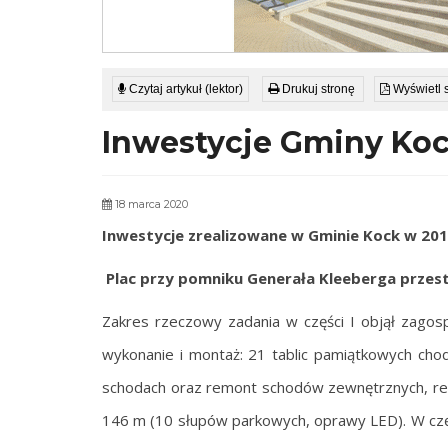
Czytaj artykuł (lektor)
Drukuj stronę
Wyświetl 
Inwestycje Gminy Koc
18 marca 2020
Inwestycje zrealizowane w Gminie Kock w 201
Plac przy pomniku Generała Kleeberga
przest
Zakres rzeczowy zadania w części I objął zago
wykonanie i montaż: 21 tablic pamiątkowych cho
schodach oraz remont schodów zewnętrznych, remo
146 m (10 słupów parkowych, oprawy LED). W czę