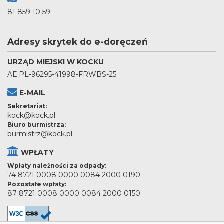
81 859 10 59
Adresy skrytek do e-doręczeń
URZĄD MIEJSKI W KOCKU
AE:PL-96295-41998-FRWBS-25
E-MAIL
Sekretariat:
kock@kock.pl
Biuro burmistrza:
burmistrz@kock.pl
WPŁATY
Wpłaty należności za odpady:
74 8721 0008 0000 0084 2000 0190
Pozostałe wpłaty:
87 8721 0008 0000 0084 2000 0150