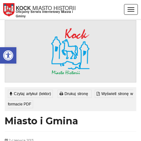
Przejdź do menu
Przejdź do stopki strony
Przejdź do głównej treści strony
MIASTO HISTORII
KOCK
Togg
Oficjalny Serwis Internetowy Miasta i
navig
Gminy
Otwórz pasek narzędzi
Czytaj artykuł (lektor)
Drukuj stronę
Wyświetl stronę w
formacie PDF
Miasto i Gmina
2 czerwca 2013