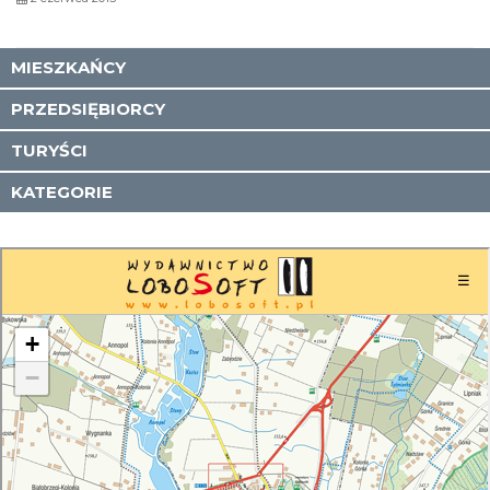
MIESZKAŃCY
PRZEDSIĘBIORCY
TURYŚCI
KATEGORIE